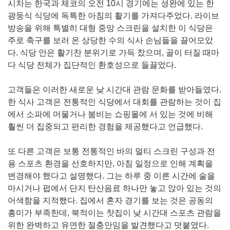
시차는 한국과 체코의 오전 10시 경기에는 셩완에 있는 한
광둥식 식당에 독특한 아침의 활기를 가져다주었다. 라이브
방송을 위해 특별히 대형 중앙 스크린을 설치한 이 식당은
주로 축구를 보러 온 상당한 수의 식사 손님들을 끌어모았
다. 식당 안은 활기찬 분위기로 가득 찼으며, 골이 터질 때마
다 식당 전체가 집단적인 환호성으로 들끓었다.
고객들은 이러한 새로운 낮 시간대 관람 문화를 받아들였다.
한 식사 고객은 전통적인 식당에서 대회를 관람하는 것이 집
에서 소파에 머물거나 붐비는 쇼핑몰에 서 있는 것에 비해
훨씬 더 집중되고 편리한 경험을 제공했다고 언급했다.
또 다른 고객은 보통 전통적인 바의 멀티 스크린 구성과 전
용 스포츠 환경을 선호하지만, 아침 일정으로 인해 계획을
변경해야 했다고 설명했다. 그는 하루 중 이른 시간에 술을
마시거나 펍에서 단지 탄산음료 하나만 놓고 앉아 있는 것의
어색함을 지적했다. 집에서 혼자 경기를 보는 것은 공동의
흥미가 부족한데, 북적이는 찻집이 낮 시간대 스포츠 관람을
위한 완벽하고 유연한 절충안임을 발견했다고 덧붙였다.