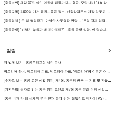
[홍콩날씨] 체감 37도 살인 더위에 태풍까지... 홍콩, 주말 내내 '초비상'
[
[홍콩교통] 1,000명 대거 동원...홍콩 정부, 신황강검문소 개장 앞두고 실전 훈련 돌입
[홍콩경제 ] 존 리 행정장관, 아세안 사무총장 면담… "무역·경제 협력 한층 강화한다"
[홍콩공항] "비행기 놓칠까 봐 조마조마?"…홍콩 공항 식당, AI 탑승시간 계산해 메뉴 추천해 준다
홍
칼럼
더 넓게 보기 - 홍콩우리교회 서현 목사
빅토리아 하버, 빅토리아 피크, 빅토리아 파크. '빅토리아’의 이름은 어떻게 온 걸까? - [이승권 원장의 생활칼럼]
[숫자로 보는 홍콩 교민 생활 경제] 제4회: 홍콩의 금융 — 지표 및 환율, MPF 운영 현황
[기획특집] 숫자로 읽는 홍콩 경제 트렌드 제7회 홍콩 문화·창의 산업의 구조와 분야별 동향
[홍콩 비자 안내] 세계적 우수 인재 유치 위한 ‘탑탤런트 비자(TTPS)’ 주요 요건