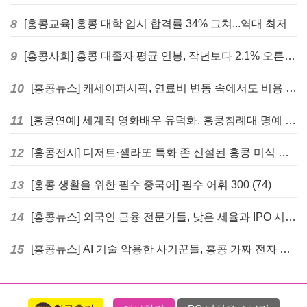
8
[홍콩교육] 홍콩 대학 입시 합격률 34% 그쳐...역대 최저
9
[홍콩사회] 홍콩 대졸자 평균 연봉, 작년보다 2.1% 오른 33만 6천 홍콩달러 기록
10
[홍콩뉴스] 캐세이퍼시픽, 연료비 변동 속에서도 비용 절감 위한 감편 계획 없어
11
[홍콩연예] 세계적 영화배우 유덕화, 홍콩침례대 명예 박사 학위 받는다
12
[홍콩전시] 디저트·젤라또 특화 존 신설된 홍콩 미식 박람회 다음주 개막
13
[홍콩 생활을 위한 필수 중국어] 필수 어휘 300 (74)
14
[홍콩뉴스] 외국인 금융 전문가들, 낮은 세율과 IPO 시장 회복에 홍콩으로 '대거 복귀'
15
[홍콩뉴스] AI 기술 악용한 사기꾼들, 홍콩 가짜 전자 비자 사이트 극성