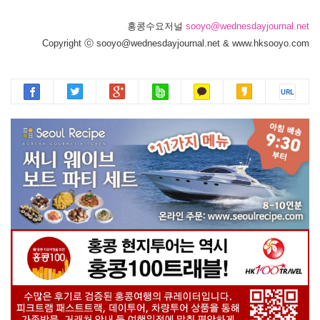
홍콩수요저널
sooyo@wednesdayjournal.net
Copyright ⓒ sooyo@wednesdayjournal.net & www.hksooyo.com