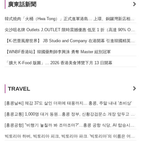
廣東話新聞
韓式燒肉「火桶（Hwa Tong）」正式進軍港島… 上環、銅鑼灣新店相繼開幕
尖沙咀名牌 Outlets J.OUTLET 限時震撼優惠 低至 1 折（高達 90% OFF）
【K-芭蕾風靡世界】 JB Studio and Company 在港開幕 引進韓國精英芭蕾教育系統
【WNBF香港站】韓國藥劑師李興洙 勇奪 Master 組別冠軍
「擴大 K-Food 版圖」… 2026 香港美食博覽下月 13 日開幕
TRAVEL
[홍콩날씨] 체감 37도 살인 더위에 태풍까지... 홍콩, 주말 내내 '초비상'
[홍콩교통] 1,000명 대거 동원...홍콩 정부, 신황강검문소 개장 앞두고 실전 훈련 돌입
[홍콩공항] "비행기 놓칠까 봐 조마조마?"…홍콩 공항 식당, AI 탑승시간 계산해 메뉴 추천해 준다
빅토리아 하버, 빅토리아 피크, 빅토리아 파크. '빅토리아’의 이름은 어떻게 온 걸까? - [이승권 원장의 생활칼럼]