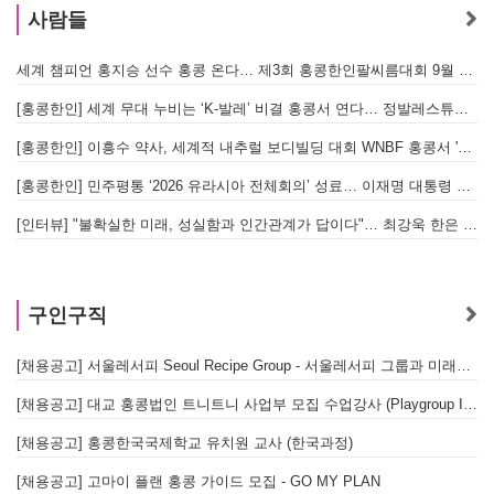
사람들
세계 챔피언 홍지승 선수 홍콩 온다… 제3회 홍콩한인팔씨름대회 9월 12일 개최
[
[홍콩한인] 세계 무대 누비는 ‘K-발레’ 비결 홍콩서 연다… 정발레스튜디오 개원
[홍콩한인] 이흥수 약사, 세계적 내추럴 보디빌딩 대회 WNBF 홍콩서 '마스터 부문 1위' 기염
[홍콩한인] 민주평통 ‘2026 유라시아 전체회의’ 성료… 이재명 대통령 참석으로 의미 더해
[인터뷰] "불확실한 미래, 성실함과 인간관계가 답이다"… 최강욱 한은 부소장이 청소년들에게 전하는 응원
구인구직
[채용공고] 서울레서피 Seoul Recipe Group - 서울레서피 그룹과 미래를 함께할 유능한 인재를 모십니다
[채용공고] 대교 홍콩법인 트니트니 사업부 모집 수업강사 (Playgroup Instructor)
[채용공고] 홍콩한국국제학교 유치원 교사 (한국과정)
[채용공고] 고마이 플랜 홍콩 가이드 모집 - GO MY PLAN