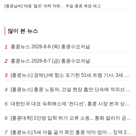
[홍콩날씨] 태풍 '돌핀' 세력 약화… 주말 홍콩 폭염 예고
많이 본 뉴스
1
홍콩뉴스 2026-8-6 (목) 홍콩수요저널
2
홍콩뉴스 2026-8-7 (금) 홍콩수요저널
3
[홍콩뉴스] 경제난에 항소 포기한 51세 트램 기사, 3세 여아 치사 혐의로 '4주 감옥행'
4
[홍콩뉴스] 홍콩 노동처, 건설 현장 흡연 단속에 적외선 드론 투입 검토
5
대한민국 대표 숙취해소제 ‘컨디션’, 홍콩 시장 본격 상륙… 왓슨스 입점 기념 할인 행사 진행
6
[홍콩대학] 1만명 입학 허가 오류 소동... 퉁화 칼리지 공식 사과
7
[홍콩뉴스] 5세 아들 굶겨 죽인 홍콩 악마 엄마… 징역 22년 중형 선고