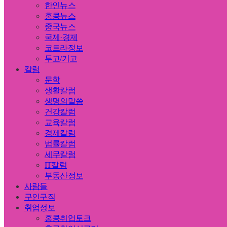
한인뉴스
홍콩뉴스
중국뉴스
국제·경제
코트라정보
투고/기고
칼럼
문학
생활칼럼
생명의말씀
건강칼럼
교육칼럼
경제칼럼
법률칼럼
세무칼럼
IT칼럼
부동산정보
사람들
구인구직
취업정보
홍콩취업토크