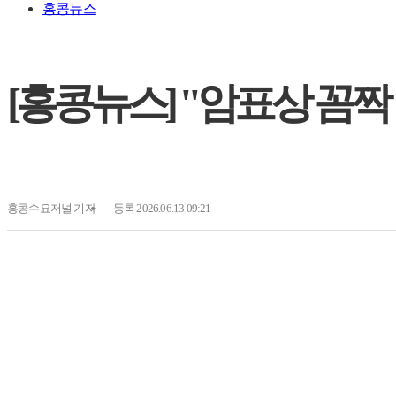
홍콩뉴스
[홍콩뉴스] "암표상 꼼짝
홍콩수요저널
기자
등록 2026.06.13 09:21