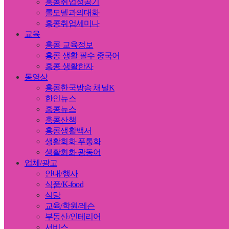
홍콩취업성공기
롤모델과의대화
홍콩취업세미나
교육
홍콩 교육정보
홍콩 생활 필수 중국어
홍콩 생활한자
동영상
홍콩한국방송 채널K
한인뉴스
홍콩뉴스
홍콩산책
홍콩생활백서
생활회화 푸통화
생활회화 광동어
업체/광고
안내/행사
식품/K-food
식당
교육/학원/레슨
부동산/인테리어
서비스