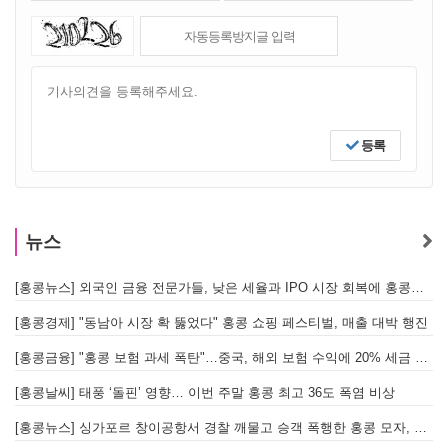
등록
뉴스
[홍콩뉴스] 외국인 금융 전문가들, 낮은 세율과 IPO 시장 회복에 홍콩으로 '대거 복귀'
[
[홍콩경제] "동남아 시장 확 뚫었다" 홍콩 쇼핑 페스티벌, 매출 대박 행진
[홍콩금융] "홍콩 보험 과세 폭탄"…중국, 해외 보험 수익에 20% 세금 부과로 관련주 급락
[홍콩날씨] 태풍 ‘돌핀’ 영향… 이번 주말 홍콩 최고 36도 폭염 비상
홍
[홍콩뉴스] 싱가포르 창이공항서 경찰 깨물고 승객 폭행한 홍콩 모자, 결국 감옥행
투