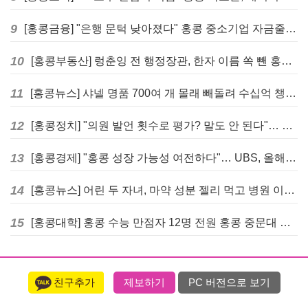
9
[홍콩금융] "은행 문턱 낮아졌다" 홍콩 중소기업 자금줄 숨통 트이나… HKMA "2분기 신용 조건 안정적"
10
[홍콩부동산] 렁춘잉 전 행정장관, 한자 이름 쏙 뺀 홍콩 고급 아파트 단지들에 쓴소리
11
[홍콩뉴스] 샤넬 명품 700여 개 몰래 빼돌려 수십억 챙긴 직원 4년~7년형 선고
12
[홍콩정치] "의원 발언 횟수로 평가? 말도 안 된다"… 홍콩 입법회 의장의 일침
13
[홍콩경제] "홍콩 성장 가능성 여전하다"… UBS, 올해 홍콩 GDP 성장률 전망치 4.5%로 대폭 상향
14
[홍콩뉴스] 어린 두 자녀, 마약 성분 젤리 먹고 병원 이송… 어머니와 친척 체포
15
[홍콩대학] 홍콩 수능 만점자 12명 전원 홍콩 중문대 의대 진학
친구추가
제보하기
PC 버전으로 보기