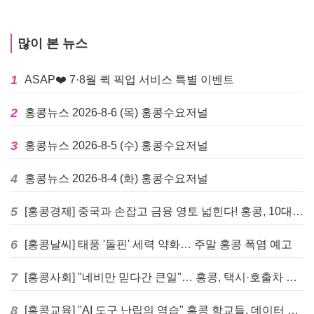
많이 본 뉴스
1
ASAP❤️ 7·8월 퀵 픽업 서비스 특별 이벤트
2
홍콩뉴스 2026-8-6 (목) 홍콩수요저널
3
홍콩뉴스 2026-8-5 (수) 홍콩수요저널
4
홍콩뉴스 2026-8-4 (화) 홍콩수요저널
5
[홍콩경제] 중국과 손잡고 금융 영토 넓힌다! 홍콩, 10대 신규 정책 발표
6
[홍콩날씨] 태풍 '돌핀' 세력 약화… 주말 홍콩 폭염 예고
7
[홍콩사회] "네비만 믿다간 큰일"… 홍콩, 택시·호출차 통합 시험 도입하며 규제 본격화
8
[홍콩교육] "AI 도구 난립의 역습" 홍콩 학교들, 데이터 고립에 교육 효과 평가 비상