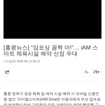
[홍콩뉴스] "암표상 꼼짝 마!"… iAM 스
마트 체육시설 예약 선점 우대
기사입력 2026.06.13 09:21
가+
가-
홍콩 정부가 공공 체육 및 레저 시설 예약 시 모바일 신원인
증 앱인 '아이엠스마트(iAM Smart)' 이용자에게 우선 접속권
을 부여함으로써 고질적인 암표 거래(대리 예약) 행위를 근