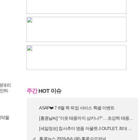
래(대리
주간
HOT 이슈
그인하
ASAP❤️ 7·8월 퀵 픽업 서비스 특별 이벤트
예약을
[홍콩날씨] "이웃 태풍까지 삼키나?"… 초강력 태풍 '돌핀' 세력 재확…
[세일정보] 침사추이 명품 아울렛 J.OUTLET, 최대 90% 빅 세일…
4
홍콩뉴스 2026-8-6 (목) 홍콩수요저널