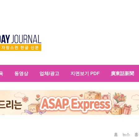
육
동영상
업체/광고
지면보기 PDF
廣東話新聞
홈
뉴스
홍