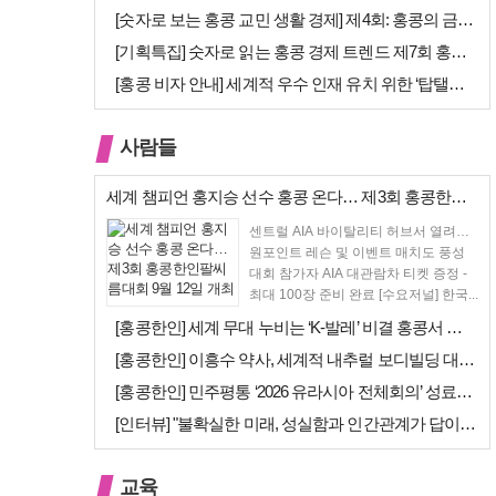
[숫자로 보는 홍콩 교민 생활 경제] 제4회: 홍콩의 금융 — 지표 및 …
[기획특집] 숫자로 읽는 홍콩 경제 트렌드 제7회 홍콩 문화·창의 산업…
[홍콩 비자 안내] 세계적 우수 인재 유치 위한 ‘탑탤런트 비자(TTPS…
사람들
세계 챔피언 홍지승 선수 홍콩 온다… 제3회 홍콩한인팔씨름대회 9월 12…
센트럴 AIA 바이탈리티 허브서 열려…
원포인트 레슨 및 이벤트 매치도 풍성
대회 참가자 AIA 대관람차 티켓 증정 -
최대 100장 준비 완료 [수요저널] 한국...
[홍콩한인] 세계 무대 누비는 ‘K-발레’ 비결 홍콩서 연다… 정발레스튜…
[홍콩한인] 이흥수 약사, 세계적 내추럴 보디빌딩 대회 WNBF 홍콩서 …
[홍콩한인] 민주평통 ‘2026 유라시아 전체회의’ 성료… 이재명 대통령…
[인터뷰] "불확실한 미래, 성실함과 인간관계가 답이다"… 최강욱 한은 …
교육