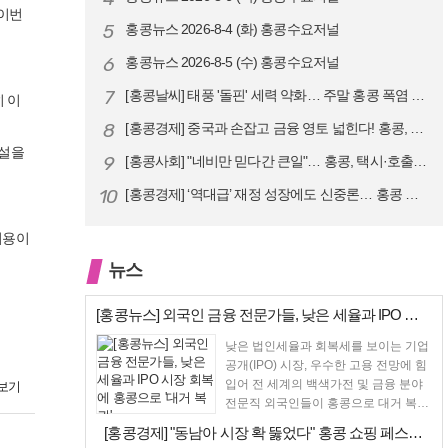
 이번
5
홍콩뉴스 2026-8-4 (화) 홍콩수요저널
6
홍콩뉴스 2026-8-5 (수) 홍콩수요저널
7
[홍콩날씨] 태풍 '돌핀' 세력 약화… 주말 홍콩 폭염 예고
 이
8
[홍콩경제] 중국과 손잡고 금융 영토 넓힌다! 홍콩, 10대 신규 정책 …
시설을
9
[홍콩사회] "네비만 믿다간 큰일"… 홍콩, 택시·호출차 통합 시험 도입…
10
[홍콩경제] ‘역대급’ 재정 성장에도 신중론… 홍콩 GDP 전망 상향 속…
이용이
뉴스
[홍콩뉴스] 외국인 금융 전문가들, 낮은 세율과 IPO 시장 회복에 홍콩…
낮은 법인세율과 회복세를 보이는 기업
공개(IPO) 시장, 우수한 고용 전망에 힘
입어 전 세계의 백색가전 및 금융 분야
보기
전문직 외국인들이 홍콩으로 대거 복귀
하고 있다고...
[홍콩경제] "동남아 시장 확 뚫었다" 홍콩 쇼핑 페스티벌, 매출 대박 …