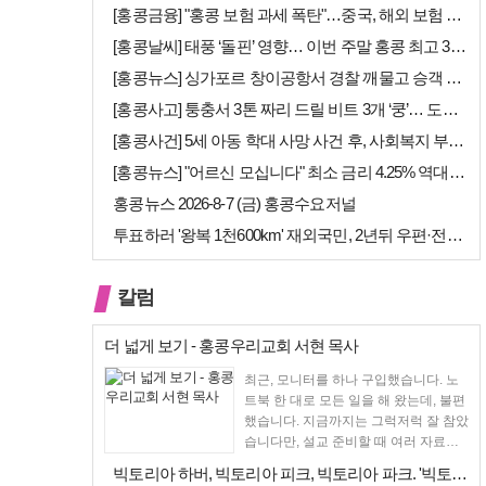
[홍콩금융] "홍콩 보험 과세 폭탄"…중국, 해외 보험 수익에 20% 세…
[홍콩날씨] 태풍 ‘돌핀’ 영향… 이번 주말 홍콩 최고 36도 폭염 비상
[홍콩뉴스] 싱가포르 창이공항서 경찰 깨물고 승객 폭행한 홍콩 모자, 결…
[홍콩사고] 퉁충서 3톤 짜리 드릴 비트 3개 ‘쿵’… 도로 파손·교통 …
[홍콩사건] 5세 아동 학대 사망 사건 후, 사회복지 부서에 내부 검토 …
[홍콩뉴스] "어르신 모십니다" 최소 금리 4.25% 역대급 혜택, 홍콩…
홍콩뉴스 2026-8-7 (금) 홍콩수요저널
투표하러 '왕복 1천600km' 재외국민, 2년뒤 우편·전자투표 할까
칼럼
더 넓게 보기 - 홍콩우리교회 서현 목사
최근, 모니터를 하나 구입했습니다. 노
트북 한 대로 모든 일을 해 왔는데, 불편
했습니다. 지금까지는 그럭저럭 잘 참았
습니다만, 설교 준비할 때 여러 자료를
펴 놓고 보다...
빅토리아 하버, 빅토리아 피크, 빅토리아 파크. '빅토리아’의 이름은 어…