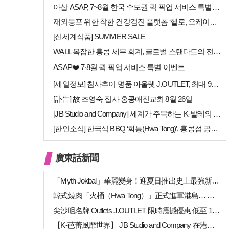
아삽 ASAP, 7~8월 한국 수도권 퀵 픽업 서비스 특별 프로모션 실시
재외동포 위한 착한 건강검진 플랫폼 ‘헬로, 오케이검진’ 서비스 개시
[신세계식품] SUMMER SALE
WALL 복잡한 홍콩 세무 회계, 글로벌 스탠다드의 전문가들이 답을 드립…
ASAP❤️ 7·8월 퀵 픽업 서비스 특별 이벤트
[세일정보] 침사추이 명품 아울렛 J.OUTLET, 최대 90% 빅 세일…
[訃告] 故 조영숙 집사 홍콩애진교회 8월 26일
[JB Studio and Company] 세계가 주목하는 K-발레의 비…
[한인소식] 한국식 BBQ ‘화통(Hwa Tong)’, 홍콩섬 공략 본격…
廣東話新聞
「Myth Jokbal」華麗變身！迎夏日推出史上最強新菜式陣容
韓式燒肉「火桶（Hwa Tong）」正式進軍港島… 上環、銅鑼灣新店相繼開幕
尖沙咀名牌 Outlets J.OUTLET 限時震撼優惠 低至 1 折（高達 …
【K-芭蕾風靡世界】 JB Studio and Company 在港開幕 引進…