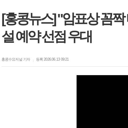
[홍콩뉴스] "암표상 꼼짝 
설 예약 선점 우대
홍콩수요저널
기자
등록 2026.06.13 09:21