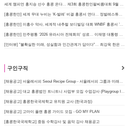
세계 챔피언 홍지승 선수 홍콩 온다… 제3회 홍콩한인팔씨름대회 9월 12일 개최
[
[홍콩한인] 세계 무대 누비는 ‘K-발레’ 비결 홍콩서 연다… 정발레스튜디오 개원
[홍콩한인] 이흥수 약사, 세계적 내추럴 보디빌딩 대회 WNBF 홍콩서 '마스터 부문 1위' 기염
[홍콩한인] 민주평통 ‘2026 유라시아 전체회의’ 성료… 이재명 대통령 참석으로 의미 더해
[인터뷰] "불확실한 미래, 성실함과 인간관계가 답이다"… 최강욱 한은 부소장이 청소년들에게 전하는 응원
구인구직
[채용공고] 서울레서피 Seoul Recipe Group - 서울레서피 그룹과 미래를 함께할 유능한 인재를 모십니다
[채용공고] 대교 홍콩법인 트니트니 사업부 모집 수업강사 (Playgroup Instructor)
[채용공고] 홍콩한국국제학교 유치원 교사 (한국과정)
[채용공고] 고마이 플랜 홍콩 가이드 모집 - GO MY PLAN
[홍콩한국국제학교] 중등 수학강사 및 음악 강사 채용공고