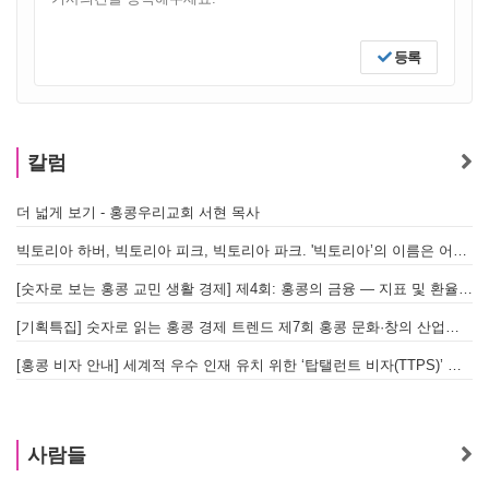
등록
칼럼
더 넓게 보기 - 홍콩우리교회 서현 목사
빅토리아 하버, 빅토리아 피크, 빅토리아 파크. '빅토리아’의 이름은 어떻게 온 걸까? - [이승권 원장의 생활칼럼]
[숫자로 보는 홍콩 교민 생활 경제] 제4회: 홍콩의 금융 — 지표 및 환율, MPF 운영 현황
[기획특집] 숫자로 읽는 홍콩 경제 트렌드 제7회 홍콩 문화·창의 산업의 구조와 분야별 동향
[홍콩 비자 안내] 세계적 우수 인재 유치 위한 ‘탑탤런트 비자(TTPS)’ 주요 요건
사람들