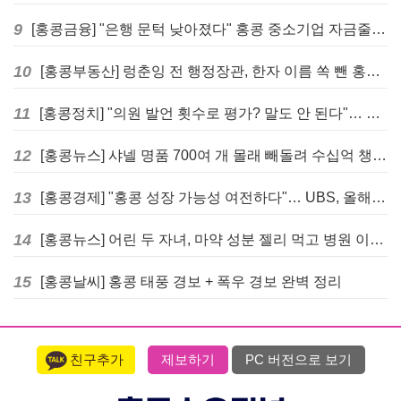
9
[홍콩금융] "은행 문턱 낮아졌다" 홍콩 중소기업 자금줄 숨통 트이나… HKMA "2분기 신용 조건 안정적"
10
[홍콩부동산] 렁춘잉 전 행정장관, 한자 이름 쏙 뺀 홍콩 고급 아파트 단지들에 쓴소리
11
[홍콩정치] "의원 발언 횟수로 평가? 말도 안 된다"… 홍콩 입법회 의장의 일침
12
[홍콩뉴스] 샤넬 명품 700여 개 몰래 빼돌려 수십억 챙긴 직원 4년~7년형 선고
13
[홍콩경제] "홍콩 성장 가능성 여전하다"… UBS, 올해 홍콩 GDP 성장률 전망치 4.5%로 대폭 상향
14
[홍콩뉴스] 어린 두 자녀, 마약 성분 젤리 먹고 병원 이송… 어머니와 친척 체포
15
[홍콩날씨] 홍콩 태풍 경보 + 폭우 경보 완벽 정리
친구추가
제보하기
PC 버전으로 보기