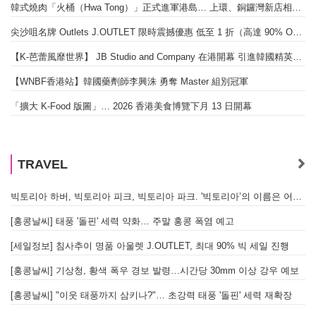
韓式燒肉「火桶（Hwa Tong）」正式進軍港島… 上環、銅鑼灣新店相繼開幕
尖沙咀名牌 Outlets J.OUTLET 限時震撼優惠 低至 1 折（高達 90% OFF）
【K-芭蕾風靡世界】 JB Studio and Company 在港開幕 引進韓國精英芭蕾教育系統
【WNBF香港站】韓國藥劑師李興洙 勇奪 Master 組別冠軍
「擴大 K-Food 版圖」… 2026 香港美食博覽下月 13 日開幕
TRAVEL
빅토리아 하버, 빅토리아 피크, 빅토리아 파크. '빅토리아’의 이름은 어떻게 온 걸까? - [이승권 원장의 생활칼럼]
[홍콩날씨] 태풍 '돌핀' 세력 약화… 주말 홍콩 폭염 예고
[세일정보] 침사추이 명품 아울렛 J.OUTLET, 최대 90% 빅 세일 진행
[홍콩날씨] 기상청, 황색 폭우 경보 발령…시간당 30mm 이상 강우 예보
[홍콩날씨] "이웃 태풍까지 삼키나?"… 초강력 태풍 '돌핀' 세력 재확장