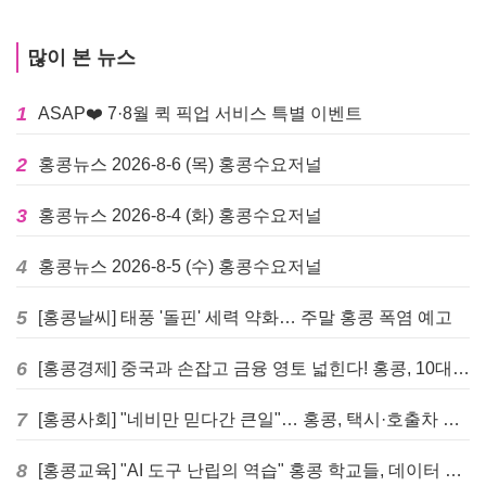
많이 본 뉴스
1
ASAP❤️ 7·8월 퀵 픽업 서비스 특별 이벤트
2
홍콩뉴스 2026-8-6 (목) 홍콩수요저널
3
홍콩뉴스 2026-8-4 (화) 홍콩수요저널
4
홍콩뉴스 2026-8-5 (수) 홍콩수요저널
5
[홍콩날씨] 태풍 '돌핀' 세력 약화… 주말 홍콩 폭염 예고
6
[홍콩경제] 중국과 손잡고 금융 영토 넓힌다! 홍콩, 10대 신규 정책 발표
7
[홍콩사회] "네비만 믿다간 큰일"… 홍콩, 택시·호출차 통합 시험 도입하며 규제 본격화
8
[홍콩교육] "AI 도구 난립의 역습" 홍콩 학교들, 데이터 고립에 교육 효과 평가 비상