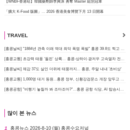
【WNBF香港站】韓國藥劑師李興洙 勇奪 Master 組別冠軍
「擴大 K-Food 版圖」… 2026 香港美食博覽下月 13 日開幕
TRAVEL
[홍콩날씨] "1884년 관측 이래 역대 최악 폭염 폭발" 홍콩 39.8도 찍고 역대 최고 기록 경신
[홍콩교통] 초강력 태풍 ‘돌핀’ 상륙… 홍콩-상하이·광저우 고속열차 전면 중단
[홍콩날씨] 체감 37도 살인 더위에 태풍까지... 홍콩, 주말 내내 '초비상'
[홍콩교통] 1,000명 대거 동원...홍콩 정부, 신황강검문소 개장 앞두고 실전 훈련 돌입
[홍콩공항] "비행기 놓칠까 봐 조마조마?"…홍콩 공항 식당, AI 탑승시간 계산해 메뉴 추천해 준다
많이 본 뉴스
1
홍콩뉴스 2026-8-10 (월) 홍콩수요저널