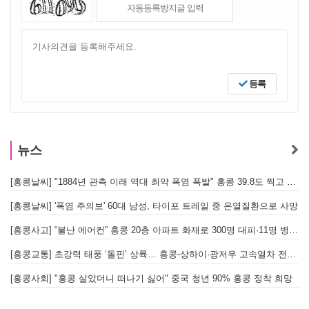
등록
뉴스
[홍콩날씨] "1884년 관측 이래 역대 최악 폭염 폭발" 홍콩 39.8도 찍고 역대 최고 기록 경신
[홍콩날씨] '폭염 주의보' 60대 남성, 타이포 트레일 중 온열질환으로 사망
[홍콩사고] “불난 에어컨” 홍콩 20층 아파트 화재로 300명 대피·11명 병원 이송
[홍콩교통] 초강력 태풍 ‘돌핀’ 상륙… 홍콩-상하이·광저우 고속열차 전면 중단
[
[홍콩사회] "홍콩 살았더니 떠나기 싫어" 중국 청년 90% 홍콩 정착 희망
홍