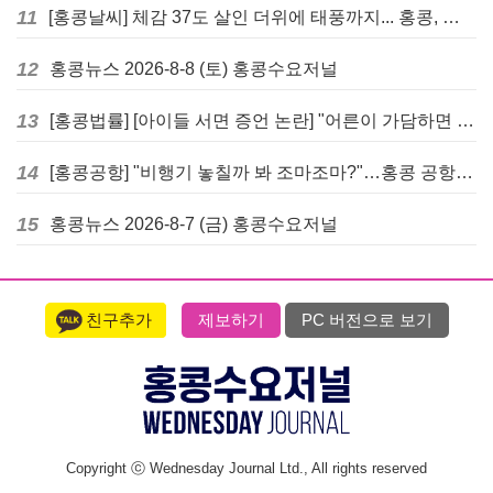
11
[홍콩날씨] 체감 37도 살인 더위에 태풍까지... 홍콩, 주말 내내 '초비상'
12
홍콩뉴스 2026-8-8 (토) 홍콩수요저널
13
[홍콩법률] [아이들 서면 증언 논란] "어른이 가담하면 왜곡된다"… 홍콩 변호사회, 정부 성범죄법 개정안에 제동
14
[홍콩공항] "비행기 놓칠까 봐 조마조마?"…홍콩 공항 식당, AI 탑승시간 계산해 메뉴 추천해 준다
15
홍콩뉴스 2026-8-7 (금) 홍콩수요저널
친구추가
제보하기
PC 버전으로 보기
Copyright ⓒ Wednesday Journal Ltd., All rights reserved