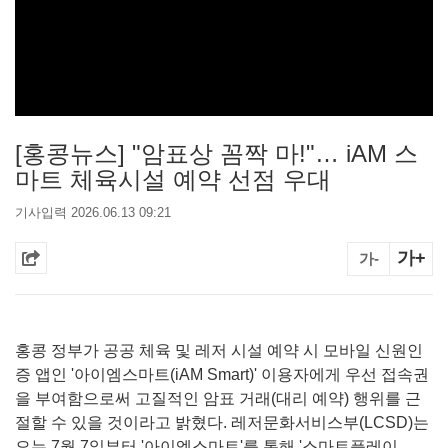
[홍콩뉴스] "암표상 꼼짝 마!"… iAM 스
마트 체육시설 예약 선점 우대
기사입력 2026.06.13 09:21
가+
가-
홍콩 정부가 공공 체육 및 레저 시설 예약 시 모바일 신원인
증 앱인 '아이엠스마트(iAM Smart)' 이용자에게 우선 접속권
을 부여함으로써 고질적인 암표 거래(대리 예약) 행위를 근
절할 수 있을 것이라고 밝혔다. 레저문화서비스부(LCSD)는
오는 7월 7일부터 '아이엠스마트'를 통해 '스마트플레이