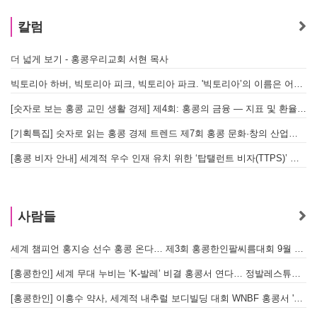
칼럼
더 넓게 보기 - 홍콩우리교회 서현 목사
빅토리아 하버, 빅토리아 피크, 빅토리아 파크. '빅토리아’의 이름은 어떻게 온 걸까? - [이승권 원장의 생활칼럼]
[숫자로 보는 홍콩 교민 생활 경제] 제4회: 홍콩의 금융 — 지표 및 환율, MPF 운영 현황
[기획특집] 숫자로 읽는 홍콩 경제 트렌드 제7회 홍콩 문화·창의 산업의 구조와 분야별 동향
[홍콩 비자 안내] 세계적 우수 인재 유치 위한 ‘탑탤런트 비자(TTPS)’ 주요 요건
사람들
세계 챔피언 홍지승 선수 홍콩 온다… 제3회 홍콩한인팔씨름대회 9월 12일 개최
[
[홍콩한인] 세계 무대 누비는 ‘K-발레’ 비결 홍콩서 연다… 정발레스튜디오 개원
[홍콩한인] 이흥수 약사, 세계적 내추럴 보디빌딩 대회 WNBF 홍콩서 '마스터 부문 1위' 기염