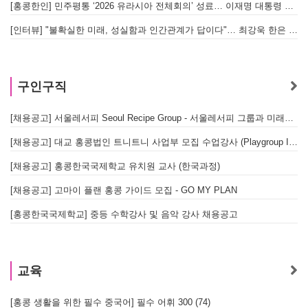
[홍콩한인] 민주평통 ‘2026 유라시아 전체회의’ 성료… 이재명 대통령 참석으로 의미 더해
[인터뷰] "불확실한 미래, 성실함과 인간관계가 답이다"… 최강욱 한은 부소장이 청소년들에게 전하는 응원
구인구직
[채용공고] 서울레서피 Seoul Recipe Group - 서울레서피 그룹과 미래를 함께할 유능한 인재를 모십니다
[채용공고] 대교 홍콩법인 트니트니 사업부 모집 수업강사 (Playgroup Instructor)
[채용공고] 홍콩한국국제학교 유치원 교사 (한국과정)
[채용공고] 고마이 플랜 홍콩 가이드 모집 - GO MY PLAN
[홍콩한국국제학교] 중등 수학강사 및 음악 강사 채용공고
교육
[홍콩 생활을 위한 필수 중국어] 필수 어휘 300 (74)