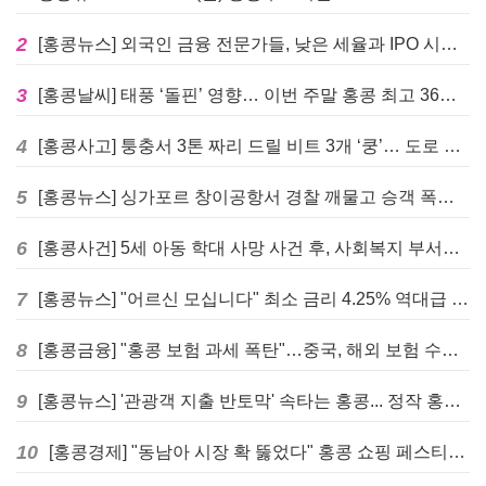
2
[홍콩뉴스] 외국인 금융 전문가들, 낮은 세율과 IPO 시장 회복에 홍콩으로 '대거 복귀'
3
[홍콩날씨] 태풍 ‘돌핀’ 영향… 이번 주말 홍콩 최고 36도 폭염 비상
4
[홍콩사고] 퉁충서 3톤 짜리 드릴 비트 3개 ‘쿵’… 도로 파손·교통 마비
5
[홍콩뉴스] 싱가포르 창이공항서 경찰 깨물고 승객 폭행한 홍콩 모자, 결국 감옥행
6
[홍콩사건] 5세 아동 학대 사망 사건 후, 사회복지 부서에 내부 검토 및 교육 강화 촉구
7
[홍콩뉴스] "어르신 모십니다" 최소 금리 4.25% 역대급 혜택, 홍콩 실버채권 발행
8
[홍콩금융] "홍콩 보험 과세 폭탄"…중국, 해외 보험 수익에 20% 세금 부과로 관련주 급락
9
[홍콩뉴스] '관광객 지출 반토막' 속타는 홍콩... 정작 홍콩인들은 지갑 들고 해외로?
10
[홍콩경제] "동남아 시장 확 뚫었다" 홍콩 쇼핑 페스티벌, 매출 대박 행진