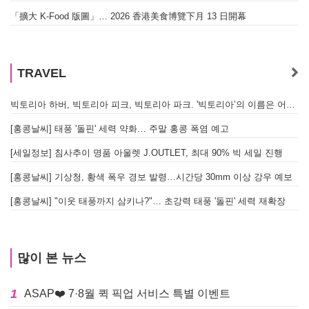
「擴大 K-Food 版圖」… 2026 香港美食博覽下月 13 日開幕
TRAVEL
빅토리아 하버, 빅토리아 피크, 빅토리아 파크. '빅토리아’의 이름은 어떻게 온 걸까? - [이승권 원장의 생활칼럼]
[홍콩날씨] 태풍 '돌핀' 세력 약화… 주말 홍콩 폭염 예고
[세일정보] 침사추이 명품 아울렛 J.OUTLET, 최대 90% 빅 세일 진행
[홍콩날씨] 기상청, 황색 폭우 경보 발령…시간당 30mm 이상 강우 예보
[홍콩날씨] "이웃 태풍까지 삼키나?"… 초강력 태풍 '돌핀' 세력 재확장
많이 본 뉴스
1
ASAP❤️ 7·8월 퀵 픽업 서비스 특별 이벤트