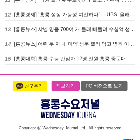
12
[홍콩경제] "홍콩 성장 가능성 여전하다"… UBS, 올해 홍콩 GDP 성장률 전망치 4.5%로 대폭 상향
13
[홍콩뉴스] 샤넬 명품 700여 개 몰래 빼돌려 수십억 챙긴 직원 4년~7년형 선고
14
[홍콩뉴스] 어린 두 자녀, 마약 성분 젤리 먹고 병원 이송… 어머니와 친척 체포
15
[홍콩대학] 홍콩 수능 만점자 12명 전원 홍콩 중문대 의대 진학
친구추가
제보하기
PC 버전으로 보기
Copyright ⓒ Wednesday Journal Ltd., All rights reserved