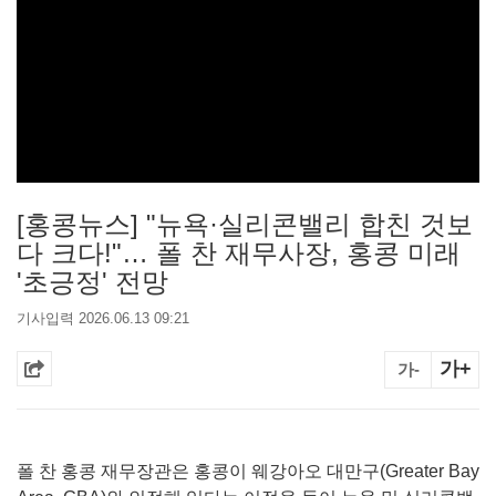
[홍콩뉴스] "뉴욕·실리콘밸리 합친 것보
다 크다!"… 폴 찬 재무사장, 홍콩 미래
'초긍정' 전망
기사입력 2026.06.13 09:21
가+
가-
폴 찬 홍콩 재무장관은 홍콩이 웨강아오 대만구(Greater Bay