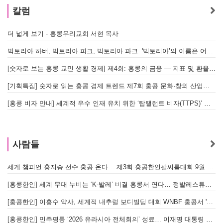
칼럼
더 넓게 보기 - 홍콩우리교회 서현 목사
빅토리아 하버, 빅토리아 피크, 빅토리아 파크. '빅토리아’의 이름은 어떻게 온 걸까? - [이승권 원장의 생활칼럼]
[숫자로 보는 홍콩 교민 생활 경제] 제4회: 홍콩의 금융 — 지표 및 환율, MPF 운영 현황
[기획특집] 숫자로 읽는 홍콩 경제 트렌드 제7회 홍콩 문화·창의 산업의 구조와 분야별 동향
[홍콩 비자 안내] 세계적 우수 인재 유치 위한 ‘탑탤런트 비자(TTPS)’ 주요 요건
사람들
세계 챔피언 홍지승 선수 홍콩 온다… 제3회 홍콩한인팔씨름대회 9월 12일 개최
[
[홍콩한인] 세계 무대 누비는 ‘K-발레’ 비결 홍콩서 연다… 정발레스튜디오 개원
[홍콩한인] 이흥수 약사, 세계적 내추럴 보디빌딩 대회 WNBF 홍콩서 '마스터 부문 1위' 기염
[홍콩한인] 민주평통 ‘2026 유라시아 전체회의’ 성료… 이재명 대통령 참석으로 의미 더해