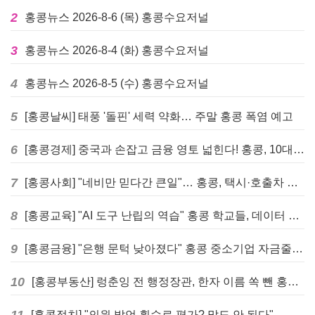
2
홍콩뉴스 2026-8-6 (목) 홍콩수요저널
3
홍콩뉴스 2026-8-4 (화) 홍콩수요저널
4
홍콩뉴스 2026-8-5 (수) 홍콩수요저널
5
[홍콩날씨] 태풍 '돌핀' 세력 약화… 주말 홍콩 폭염 예고
6
[홍콩경제] 중국과 손잡고 금융 영토 넓힌다! 홍콩, 10대 신규 정책 발표
7
[홍콩사회] "네비만 믿다간 큰일"… 홍콩, 택시·호출차 통합 시험 도입하며 규제 본격화
8
[홍콩교육] "AI 도구 난립의 역습" 홍콩 학교들, 데이터 고립에 교육 효과 평가 비상
9
[홍콩금융] "은행 문턱 낮아졌다" 홍콩 중소기업 자금줄 숨통 트이나… HKMA "2분기 신용 조건 안정적"
10
[홍콩부동산] 렁춘잉 전 행정장관, 한자 이름 쏙 뺀 홍콩 고급 아파트 단지들에 쓴소리
11
[홍콩정치] "의원 발언 횟수로 평가? 말도 안 된다"… 홍콩 입법회 의장의 일침