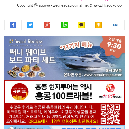
Copyright ⓒ sooyo@wednesdayjournal.net & www.hksooyo.com