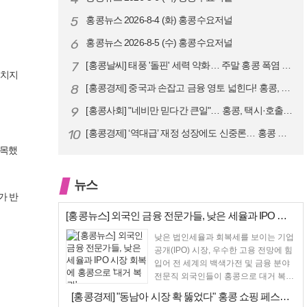
5
홍콩뉴스 2026-8-4 (화) 홍콩수요저널
6
홍콩뉴스 2026-8-5 (수) 홍콩수요저널
7
[홍콩날씨] 태풍 '돌핀' 세력 약화… 주말 홍콩 폭염 예고
그치지
8
[홍콩경제] 중국과 손잡고 금융 영토 넓힌다! 홍콩, 10대 신규 정책 …
9
[홍콩사회] "네비만 믿다간 큰일"… 홍콩, 택시·호출차 통합 시험 도입…
10
[홍콩경제] ‘역대급’ 재정 성장에도 신중론… 홍콩 GDP 전망 상향 속…
주목했
뉴스
가 반
[홍콩뉴스] 외국인 금융 전문가들, 낮은 세율과 IPO 시장 회복에 홍콩…
낮은 법인세율과 회복세를 보이는 기업
공개(IPO) 시장, 우수한 고용 전망에 힘
입어 전 세계의 백색가전 및 금융 분야
전문직 외국인들이 홍콩으로 대거 복귀
하고 있다고...
[홍콩경제] "동남아 시장 확 뚫었다" 홍콩 쇼핑 페스티벌, 매출 대박 …