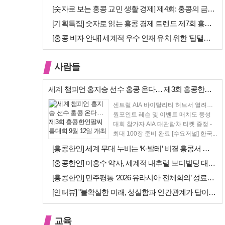
[숫자로 보는 홍콩 교민 생활 경제] 제4회: 홍콩의 금융 — 지표 및 …
[기획특집] 숫자로 읽는 홍콩 경제 트렌드 제7회 홍콩 문화·창의 산업…
[홍콩 비자 안내] 세계적 우수 인재 유치 위한 ‘탑탤런트 비자(TTPS…
사람들
세계 챔피언 홍지승 선수 홍콩 온다… 제3회 홍콩한인팔씨름대회 9월 12…
센트럴 AIA 바이탈리티 허브서 열려…
원포인트 레슨 및 이벤트 매치도 풍성
대회 참가자 AIA 대관람차 티켓 증정 -
최대 100장 준비 완료 [수요저널] 한국...
[홍콩한인] 세계 무대 누비는 ‘K-발레’ 비결 홍콩서 연다… 정발레스튜…
[홍콩한인] 이흥수 약사, 세계적 내추럴 보디빌딩 대회 WNBF 홍콩서 …
[홍콩한인] 민주평통 ‘2026 유라시아 전체회의’ 성료… 이재명 대통령…
[인터뷰] "불확실한 미래, 성실함과 인간관계가 답이다"… 최강욱 한은 …
교육