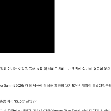
BA)와 인접해 있다는 이점을 들어 뉴욕 및 실리콘밸리보다 우위에 있다며 홍콩의 향후
mer Summit 2026)' 대담 세션에 참석해 홍콩의 차기 5개년 계획이 특별행정구
국에는 대만구, 장강 삼각주(Yangtze River Delta), 베이징·천진·허베이