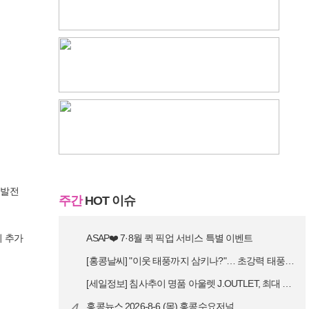
 발전
주간
HOT 이슈
의 추가
ASAP❤️ 7·8월 퀵 픽업 서비스 특별 이벤트
[홍콩날씨] "이웃 태풍까지 삼키나?"… 초강력 태풍 '돌핀' 세력 재확…
[세일정보] 침사추이 명품 아울렛 J.OUTLET, 최대 90% 빅 세일…
4
홍콩뉴스 2026-8-6 (목) 홍콩수요저널