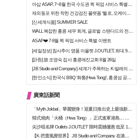
아삽 ASAP, 7~8월 한국 수도권 퀵 픽업 서비스 특별 프로모션 실시
재외동포 위한 착한 건강검진 플랫폼 ‘헬로, 오케이검진’ 서비스 개시
[신세계식품] SUMMER SALE
WALL 복잡한 홍콩 세무 회계, 글로벌 스탠다드의 전문가들이 답을 드립…
ASAP❤️ 7·8월 퀵 픽업 서비스 특별 이벤트
[세일정보] 침사추이 명품 아울렛 J.OUTLET, 최대 90% 빅 세일…
[訃告] 故 조영숙 집사 홍콩애진교회 8월 26일
[JB Studio and Company] 세계가 주목하는 K-발레의 비…
[한인소식] 한국식 BBQ ‘화통(Hwa Tong)’, 홍콩섬 공략 본격…
廣東話新聞
「Myth Jokbal」華麗變身！迎夏日推出史上最強新菜式陣容
韓式燒肉「火桶（Hwa Tong）」正式進軍港島… 上環、銅鑼灣新店相繼開幕
尖沙咀名牌 Outlets J.OUTLET 限時震撼優惠 低至 1 折（高達 …
【K-芭蕾風靡世界】 JB Studio and Company 在港開幕 引進…