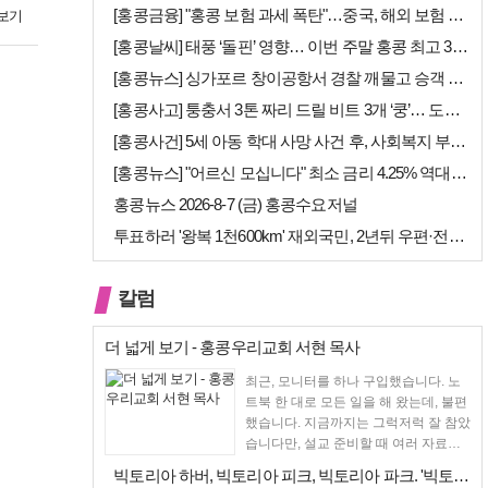
[홍콩금융] "홍콩 보험 과세 폭탄"…중국, 해외 보험 수익에 20% 세…
보기
[홍콩날씨] 태풍 ‘돌핀’ 영향… 이번 주말 홍콩 최고 36도 폭염 비상
[홍콩뉴스] 싱가포르 창이공항서 경찰 깨물고 승객 폭행한 홍콩 모자, 결…
[홍콩사고] 퉁충서 3톤 짜리 드릴 비트 3개 ‘쿵’… 도로 파손·교통 …
[홍콩사건] 5세 아동 학대 사망 사건 후, 사회복지 부서에 내부 검토 …
[홍콩뉴스] "어르신 모십니다" 최소 금리 4.25% 역대급 혜택, 홍콩…
홍콩뉴스 2026-8-7 (금) 홍콩수요저널
투표하러 '왕복 1천600km' 재외국민, 2년뒤 우편·전자투표 할까
칼럼
더 넓게 보기 - 홍콩우리교회 서현 목사
최근, 모니터를 하나 구입했습니다. 노
트북 한 대로 모든 일을 해 왔는데, 불편
했습니다. 지금까지는 그럭저럭 잘 참았
습니다만, 설교 준비할 때 여러 자료를
펴 놓고 보다...
빅토리아 하버, 빅토리아 피크, 빅토리아 파크. '빅토리아’의 이름은 어…