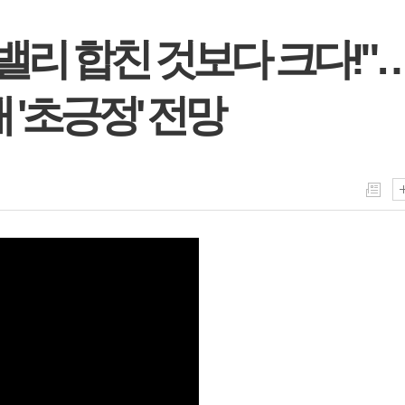
밸리 합친 것보다 크다!"
 '초긍정' 전망