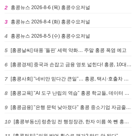
2
홍콩뉴스 2026-8-6 (목) 홍콩수요저널
3
홍콩뉴스 2026-8-4 (화) 홍콩수요저널
4
홍콩뉴스 2026-8-5 (수) 홍콩수요저널
5
[홍콩날씨] 태풍 '돌핀' 세력 약화… 주말 홍콩 폭염 예고
6
[홍콩경제] 중국과 손잡고 금융 영토 넓힌다! 홍콩, 10대 신규 정책 발표
7
[홍콩사회] "네비만 믿다간 큰일"… 홍콩, 택시·호출차 통합 시험 도입하며 규제 본격화
8
[홍콩교육] "AI 도구 난립의 역습" 홍콩 학교들, 데이터 고립에 교육 효과 평가 비상
9
[홍콩금융] "은행 문턱 낮아졌다" 홍콩 중소기업 자금줄 숨통 트이나… HKMA "2분기 신용 조건 안정적"
10
[홍콩부동산] 렁춘잉 전 행정장관, 한자 이름 쏙 뺀 홍콩 고급 아파트 단지들에 쓴소리
11
[홍콩정치] "의원 발언 횟수로 평가? 말도 안 된다"… 홍콩 입법회 의장의 일침