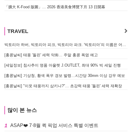
「擴大 K-Food 版圖」… 2026 香港美食博覽下月 13 日開幕
TRAVEL
빅토리아 하버, 빅토리아 피크, 빅토리아 파크. '빅토리아’의 이름은 어떻게 온 걸까? - [이승권 원장의 생활칼럼]
[홍콩날씨] 태풍 '돌핀' 세력 약화… 주말 홍콩 폭염 예고
[세일정보] 침사추이 명품 아울렛 J.OUTLET, 최대 90% 빅 세일 진행
[홍콩날씨] 기상청, 황색 폭우 경보 발령…시간당 30mm 이상 강우 예보
[홍콩날씨] "이웃 태풍까지 삼키나?"… 초강력 태풍 '돌핀' 세력 재확장
많이 본 뉴스
1
ASAP❤️ 7·8월 퀵 픽업 서비스 특별 이벤트