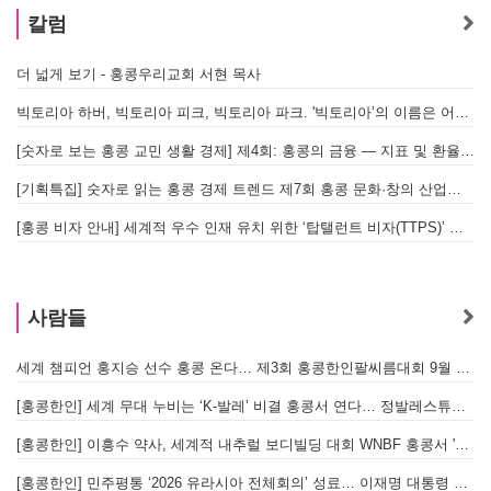
칼럼
더 넓게 보기 - 홍콩우리교회 서현 목사
빅토리아 하버, 빅토리아 피크, 빅토리아 파크. '빅토리아’의 이름은 어떻게 온 걸까? - [이승권 원장의 생활칼럼]
[숫자로 보는 홍콩 교민 생활 경제] 제4회: 홍콩의 금융 — 지표 및 환율, MPF 운영 현황
[기획특집] 숫자로 읽는 홍콩 경제 트렌드 제7회 홍콩 문화·창의 산업의 구조와 분야별 동향
[홍콩 비자 안내] 세계적 우수 인재 유치 위한 ‘탑탤런트 비자(TTPS)’ 주요 요건
사람들
세계 챔피언 홍지승 선수 홍콩 온다… 제3회 홍콩한인팔씨름대회 9월 12일 개최
[
[홍콩한인] 세계 무대 누비는 ‘K-발레’ 비결 홍콩서 연다… 정발레스튜디오 개원
[홍콩한인] 이흥수 약사, 세계적 내추럴 보디빌딩 대회 WNBF 홍콩서 '마스터 부문 1위' 기염
[홍콩한인] 민주평통 ‘2026 유라시아 전체회의’ 성료… 이재명 대통령 참석으로 의미 더해