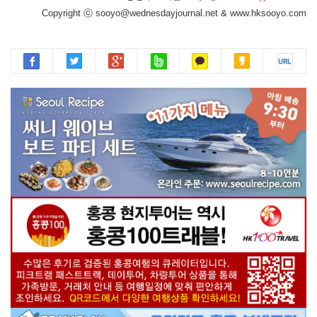
Copyright ⓒ sooyo@wednesdayjournal.net & www.hksooyo.com