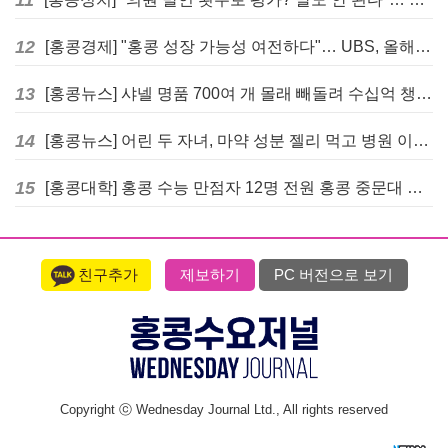
12
[홍콩경제] "홍콩 성장 가능성 여전하다"… UBS, 올해 홍콩 GDP 성장률 전망치 4.5%로 대폭 상향
13
[홍콩뉴스] 샤넬 명품 700여 개 몰래 빼돌려 수십억 챙긴 직원 4년~7년형 선고
14
[홍콩뉴스] 어린 두 자녀, 마약 성분 젤리 먹고 병원 이송… 어머니와 친척 체포
15
[홍콩대학] 홍콩 수능 만점자 12명 전원 홍콩 중문대 의대 진학
친구추가
제보하기
PC 버전으로 보기
Copyright ⓒ Wednesday Journal Ltd., All rights reserved