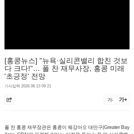
[홍콩뉴스] "뉴욕·실리콘밸리 합친 것보
다 크다!"… 폴 찬 재무사장, 홍콩 미래
'초긍정' 전망
기사입력 2026.06.13 09:21
가+
가-
폴 찬 홍콩 재무장관은 홍콩이 웨강아오 대만구(Greater Bay