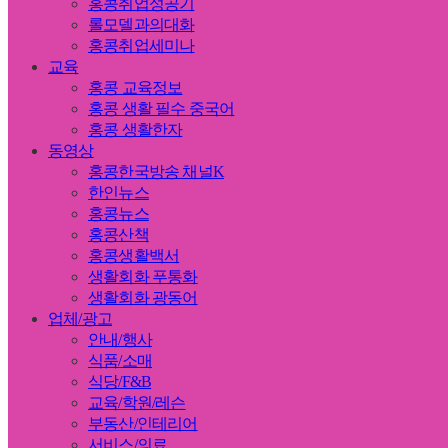
홍콩취업성공기
롤모델과의대화
홍콩취업세미나
교육
홍콩 교육정보
홍콩 생활 필수 중국어
홍콩 생활한자
동영상
홍콩한국방송 채널K
한인뉴스
홍콩뉴스
홍콩산책
홍콩생활백서
생활회화 푸통화
생활회화 광동어
업체/광고
안내/행사
식품/소매
식당/F&B
교육/학원/레슨
부동산/인테리어
서비스/의료