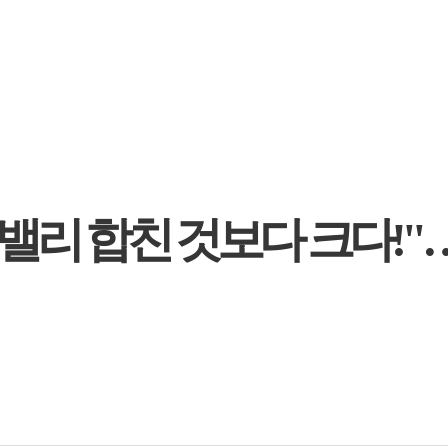
밸리 합친 것보다 크다!"…