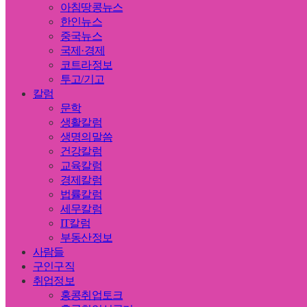
아침땅콩뉴스
한인뉴스
중국뉴스
국제·경제
코트라정보
투고/기고
칼럼
문학
생활칼럼
생명의말씀
건강칼럼
교육칼럼
경제칼럼
법률칼럼
세무칼럼
IT칼럼
부동산정보
사람들
구인구직
취업정보
홍콩취업토크