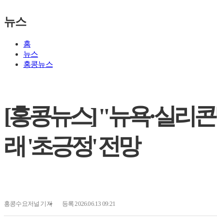
뉴스
홈
뉴스
홍콩뉴스
[홍콩뉴스] "뉴욕·실리콘
래 '초긍정' 전망
홍콩수요저널
기자
등록 2026.06.13 09:21