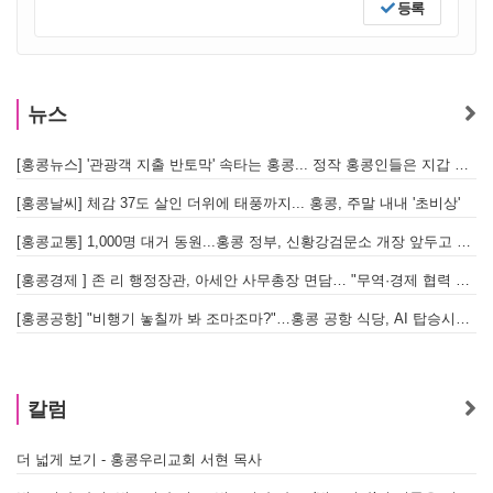
등록
뉴스
[홍콩뉴스] '관광객 지출 반토막' 속타는 홍콩... 정작 홍콩인들은 지갑 들고 해외로?
[
[홍콩날씨] 체감 37도 살인 더위에 태풍까지... 홍콩, 주말 내내 '초비상'
[
[홍콩교통] 1,000명 대거 동원...홍콩 정부, 신황강검문소 개장 앞두고 실전 훈련 돌입
[홍콩경제 ] 존 리 행정장관, 아세안 사무총장 면담… "무역·경제 협력 한층 강화한다"
[홍콩공항] "비행기 놓칠까 봐 조마조마?"…홍콩 공항 식당, AI 탑승시간 계산해 메뉴 추천해 준다
홍
칼럼
더 넓게 보기 - 홍콩우리교회 서현 목사