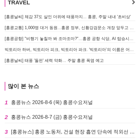
TRAVEL
[홍콩날씨] 체감 37도 살인 더위에 태풍까지... 홍콩, 주말 내내 '초비상'
[홍콩교통] 1,000명 대거 동원...홍콩 정부, 신황강검문소 개장 앞두고 실전 훈련 돌입
[홍콩공항] "비행기 놓칠까 봐 조마조마?"…홍콩 공항 식당, AI 탑승시간 계산해 메뉴 추천해 준다
빅토리아 하버, 빅토리아 피크, 빅토리아 파크. '빅토리아’의 이름은 어떻게 온 걸까? - [이승권 원장의 생활칼럼]
[홍콩날씨] 태풍 '돌핀' 세력 약화… 주말 홍콩 폭염 예고
많이 본 뉴스
1
홍콩뉴스 2026-8-6 (목) 홍콩수요저널
2
홍콩뉴스 2026-8-7 (금) 홍콩수요저널
3
[홍콩뉴스] 홍콩 노동처, 건설 현장 흡연 단속에 적외선 드론 투입 검토