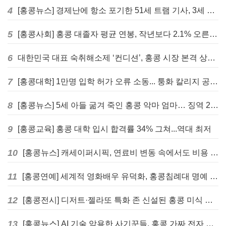
4
[홍콩뉴스] 경제난에 항소 포기한 51세 트램 기사, 3세 여아 치사 혐의로 '4주 감옥행'
5
[홍콩사회] 홍콩 대졸자 평균 연봉, 작년보다 2.1% 오른 33만 6천 홍콩달러 기록
6
대한민국 대표 숙취해소제 ‘컨디션’, 홍콩 시장 본격 상륙… 왓슨스 입점 기념 할인 행사 진행
7
[홍콩대학] 1만명 입학 허가 오류 소동... 퉁화 칼리지 공식 사과
8
[홍콩뉴스] 5세 아들 굶겨 죽인 홍콩 악마 엄마… 징역 22년 중형 선고
9
[홍콩교육] 홍콩 대학 입시 합격률 34% 그쳐...역대 최저
10
[홍콩뉴스] 캐세이퍼시픽, 연료비 변동 속에서도 비용 절감 위한 감편 계획 없어
11
[홍콩연예] 세계적 영화배우 유덕화, 홍콩침례대 명예 박사 학위 받는다
12
[홍콩전시] 디저트·젤라또 특화 존 신설된 홍콩 미식 박람회 다음주 개막
13
[홍콩뉴스] AI 기술 악용한 사기꾼들, 홍콩 가짜 전자 비자 사이트 극성