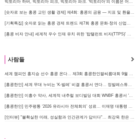
빅토리아 하버, 빅토리아 피크, 빅토리아 파크. '빅토리아’의 이름은 어떻게 온 걸까? - [이승권 원장의 생활칼럼]
[숫자로 보는 홍콩 교민 생활 경제] 제4회: 홍콩의 금융 — 지표 및 환율, MPF 운영 현황
[기획특집] 숫자로 읽는 홍콩 경제 트렌드 제7회 홍콩 문화·창의 산업의 구조와 분야별 동향
[홍콩 비자 안내] 세계적 우수 인재 유치 위한 ‘탑탤런트 비자(TTPS)’ 주요 요건
사람들
세계 챔피언 홍지승 선수 홍콩 온다… 제3회 홍콩한인팔씨름대회 9월 12일 개최
[
[홍콩한인] 세계 무대 누비는 ‘K-발레’ 비결 홍콩서 연다… 정발레스튜디오 개원
[홍콩한인] 이흥수 약사, 세계적 내추럴 보디빌딩 대회 WNBF 홍콩서 '마스터 부문 1위' 기염
[홍콩한인] 민주평통 ‘2026 유라시아 전체회의’ 성료… 이재명 대통령 참석으로 의미 더해
[인터뷰] "불확실한 미래, 성실함과 인간관계가 답이다"… 최강욱 한은 부소장이 청소년들에게 전하는 응원