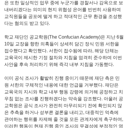
은 또한 일상적인 업무 중에 누군가를 경찰서나 감옥으로 보
내버리겠다는 의미의 현지 위협성 은어를 빈번히 사용하며
교직원들을 공포에 떨게 하고 적대적인 근무 환경을 조성했
다는 혐의도 받고 있다.
학교 재단인 공교학원(The Confucian Academy)은 지난 6월
10일 교장을 향한 의혹들이 상세히 담긴 정식 민원 서한을
접수했다고 확인했다. 서한이 접수됨에 따라, 해당 단체는
교육국이 제시한 기정 절차와 지침을 엄격히 준수하며 이번
사안을 후속 처리하기 위해 즉각 내부 지침을 가동했다.
이미 공식 조사가 활발히 진행 중이기 때문에 재단 측은 민
원 서한의 구체적인 내용에 대한 언급을 거부했다. 재단은
교육국의 지시와 학교 내부 행동 강령에 의거해 공정하고 치
우침 없는 조사를 진행하겠다는 약속을 강조했다. 아울러 공
교학원은 공식 조사가 완전히 마무리되기 전에 확인되지 않
은 추측을 하거나 섣부른 결론을 내리고, 대중적인 억측에
관여하는 행위를 자제해 줄 것을 모든 관계자에게 촉구하며,
이러한 행동이 현재 진행 중인 조사의 무결성에 부정적인 영