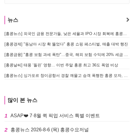
뉴스
[홍콩뉴스] 외국인 금융 전문가들, 낮은 세율과 IPO 시장 회복에 홍콩으로 '대거 복귀'
[
[홍콩경제] "동남아 시장 확 뚫었다" 홍콩 쇼핑 페스티벌, 매출 대박 행진
[홍콩금융] "홍콩 보험 과세 폭탄"…중국, 해외 보험 수익에 20% 세금 부과로 관련주 급락
[홍콩날씨] 태풍 ‘돌핀’ 영향… 이번 주말 홍콩 최고 36도 폭염 비상
홍
[홍콩뉴스] 싱가포르 창이공항서 경찰 깨물고 승객 폭행한 홍콩 모자, 결국 감옥행
투
많이 본 뉴스
1
ASAP❤️ 7·8월 퀵 픽업 서비스 특별 이벤트
2
홍콩뉴스 2026-8-6 (목) 홍콩수요저널