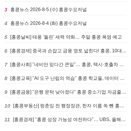
3
홍콩뉴스 2026-8-5 (수) 홍콩수요저널
4
홍콩뉴스 2026-8-4 (화) 홍콩수요저널
5
[홍콩날씨] 태풍 '돌핀' 세력 약화… 주말 홍콩 폭염 예고
6
[홍콩경제] 중국과 손잡고 금융 영토 넓힌다! 홍콩, 10대 신규 정책 발표
7
[홍콩사회] "네비만 믿다간 큰일"… 홍콩, 택시·호출차 통합 시험 도입하며 규제 본격화
8
[홍콩교육] "AI 도구 난립의 역습" 홍콩 학교들, 데이터 고립에 교육 효과 평가 비상
9
[홍콩금융] "은행 문턱 낮아졌다" 홍콩 중소기업 자금줄 숨통 트이나… HKMA "2분기 신용 조건 안정적"
10
[홍콩부동산] 렁춘잉 전 행정장관, 한자 이름 쏙 뺀 홍콩 고급 아파트 단지들에 쓴소리
11
[홍콩경제] "홍콩 성장 가능성 여전하다"… UBS, 올해 홍콩 GDP 성장률 전망치 4.5%로 대폭 상향