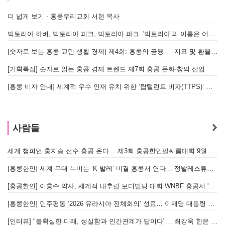
더 넓게 보기 - 홍콩우리교회 서현 목사
빅토리아 하버, 빅토리아 피크, 빅토리아 파크. '빅토리아’의 이름은 어떻게 온 걸까? - [이승권 원장의 생활칼럼]
[숫자로 보는 홍콩 교민 생활 경제] 제4회: 홍콩의 금융 — 지표 및 환율, MPF 운영 현황
[기획특집] 숫자로 읽는 홍콩 경제 트렌드 제7회 홍콩 문화·창의 산업의 구조와 분야별 동향
[홍콩 비자 안내] 세계적 우수 인재 유치 위한 ‘탑탤런트 비자(TTPS)’ 주요 요건
사람들
세계 챔피언 홍지승 선수 홍콩 온다… 제3회 홍콩한인팔씨름대회 9월 12일 개최
[
[홍콩한인] 세계 무대 누비는 ‘K-발레’ 비결 홍콩서 연다… 정발레스튜디오 개원
[홍콩한인] 이흥수 약사, 세계적 내추럴 보디빌딩 대회 WNBF 홍콩서 '마스터 부문 1위' 기염
[홍콩한인] 민주평통 ‘2026 유라시아 전체회의’ 성료… 이재명 대통령 참석으로 의미 더해
[인터뷰] "불확실한 미래, 성실함과 인간관계가 답이다"… 최강욱 한은 부소장이 청소년들에게 전하는 응원