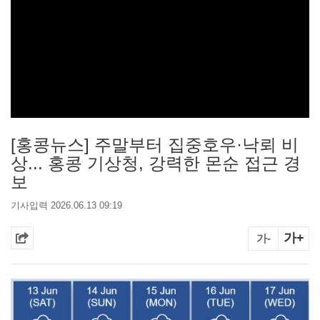
[홍콩뉴스] 주말부터 집중호우·낙뢰 비
상... 홍콩 기상청, 강력한 몬순 접근 경
보
기사입력 2026.06.13 09:19
가+
가-