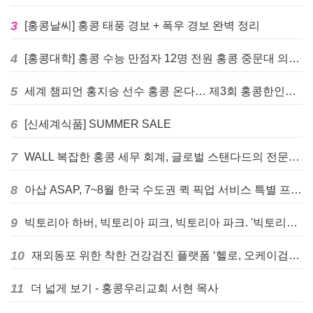
3
[홍콩날씨] 홍콩 태풍 경보 + 폭우 경보 완벽 정리
4
[홍콩대학] 홍콩 수능 만점자 12명 전원 홍콩 중문대 의대 진학
5
세계 챔피언 홍지승 선수 홍콩 온다… 제3회 홍콩한인팔씨름대회 9월 12일 개최
6
[신세계식품] SUMMER SALE
7
WALL 복잡한 홍콩 세무 회계, 글로벌 스탠다드의 전문가들이 답을 드립니다! - 법인설립, 회계, 감사
8
아삽 ASAP, 7~8월 한국 수도권 퀵 픽업 서비스 특별 프로모션 실시
9
빅토리아 하버, 빅토리아 피크, 빅토리아 파크. '빅토리아’의 이름은 어떻게 온 걸까? - [이승권 원장의 생활칼럼]
10
재외동포 위한 착한 건강검진 플랫폼 ‘헬로, 오케이검진’ 서비스 개시
11
더 넓게 보기 - 홍콩우리교회 서현 목사