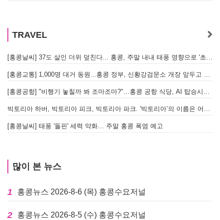
TRAVEL
[홍콩날씨] 37도 살인 더위 덮친다... 홍콩, 주말 내내 태풍 영향으로 '초비상'
[홍콩교통] 1,000명 대거 동원...홍콩 정부, 신황강검문소 개장 앞두고 실전 훈련 돌입
[홍콩공항] "비행기 놓칠까 봐 조마조마?"…홍콩 공항 식당, AI 탑승시간 계산해 메뉴 추천해 준다
빅토리아 하버, 빅토리아 피크, 빅토리아 파크. '빅토리아’의 이름은 어떻게 온 걸까? - [이승권 원장의 생활칼럼]
[홍콩날씨] 태풍 '돌핀' 세력 약화… 주말 홍콩 폭염 예고
많이 본 뉴스
1
홍콩뉴스 2026-8-6 (목) 홍콩수요저널
2
홍콩뉴스 2026-8-5 (수) 홍콩수요저널