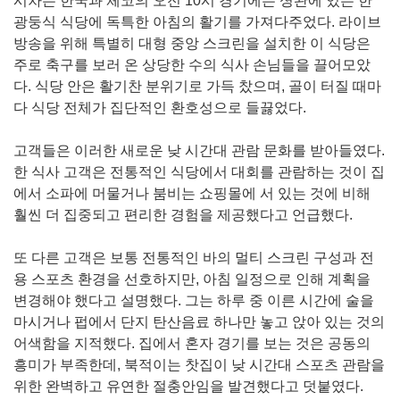
시차는 한국과 체코의 오전 10시 경기에는 셩완에 있는 한
광둥식 식당에 독특한 아침의 활기를 가져다주었다. 라이브
방송을 위해 특별히 대형 중앙 스크린을 설치한 이 식당은
주로 축구를 보러 온 상당한 수의 식사 손님들을 끌어모았
다. 식당 안은 활기찬 분위기로 가득 찼으며, 골이 터질 때마
다 식당 전체가 집단적인 환호성으로 들끓었다.
고객들은 이러한 새로운 낮 시간대 관람 문화를 받아들였다.
한 식사 고객은 전통적인 식당에서 대회를 관람하는 것이 집
에서 소파에 머물거나 붐비는 쇼핑몰에 서 있는 것에 비해
훨씬 더 집중되고 편리한 경험을 제공했다고 언급했다.
또 다른 고객은 보통 전통적인 바의 멀티 스크린 구성과 전
용 스포츠 환경을 선호하지만, 아침 일정으로 인해 계획을
변경해야 했다고 설명했다. 그는 하루 중 이른 시간에 술을
마시거나 펍에서 단지 탄산음료 하나만 놓고 앉아 있는 것의
어색함을 지적했다. 집에서 혼자 경기를 보는 것은 공동의
흥미가 부족한데, 북적이는 찻집이 낮 시간대 스포츠 관람을
위한 완벽하고 유연한 절충안임을 발견했다고 덧붙였다.