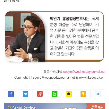
날카롭게.
홍콩수요저널
sooyo@wednesdayjournal.net
Copyright ⓒ sooyo@wednesdayjournal.net & www.hksooyo.com