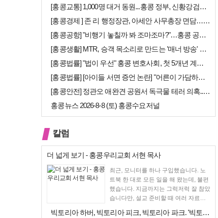
[홍콩교통] 1,000명 대거 동원...홍콩 정부, 신황강검문소 개장 앞…
[홍콩경제 ] 존 리 행정장관, 아세안 사무총장 면담… "무역·경제 협력…
[홍콩공항] "비행기 놓칠까 봐 조마조마?"…홍콩 공항 식당, AI 탑승…
[홍콩생활] MTR, 승객 목소리로 만드는 '매너 방송' 캠페인 시작
[홍콩법률] "법이 우선" 홍콩 변호사회, 첫 5개년 계획에 뼈 있는 권…
[홍콩법률] [아이들 서면 증언 논란] "어른이 가담하면 왜곡된다"… 홍…
[홍콩안전] 정관오 애완견 공원서 독극물 테러 의혹... 홍콩 경찰 수사…
홍콩뉴스 2026-8-8 (토) 홍콩수요저널
칼럼
더 넓게 보기 - 홍콩우리교회 서현 목사
최근, 모니터를 하나 구입했습니다. 노
트북 한 대로 모든 일을 해 왔는데, 불편
했습니다. 지금까지는 그럭저럭 잘 참았
습니다만, 설교 준비할 때 여러 자료를
펴 놓고 보다...
빅토리아 하버, 빅토리아 피크, 빅토리아 파크. '빅토리아’의 이름은 어…