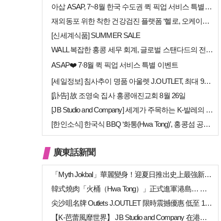
아삽 ASAP, 7~8월 한국 수도권 퀵 픽업 서비스 특별 프로모션 실시
재외동포 위한 착한 건강검진 플랫폼 ‘헬로, 오케이검진’ 서비스 개시
[신세계식품] SUMMER SALE
WALL 복잡한 홍콩 세무 회계, 글로벌 스탠다드의 전문가들이 답을 드립…
ASAP❤️ 7·8월 퀵 픽업 서비스 특별 이벤트
[세일정보] 침사추이 명품 아울렛 J.OUTLET, 최대 90% 빅 세일…
[訃告] 故 조영숙 집사 홍콩애진교회 8월 26일
[JB Studio and Company] 세계가 주목하는 K-발레의 비…
[한인소식] 한국식 BBQ ‘화통(Hwa Tong)’, 홍콩섬 공략 본격…
廣東話新聞
「Myth Jokbal」華麗變身！迎夏日推出史上最強新菜式陣容
韓式燒肉「火桶（Hwa Tong）」正式進軍港島… 上環、銅鑼灣新店相繼開幕
尖沙咀名牌 Outlets J.OUTLET 限時震撼優惠 低至 1 折（高達 …
【K-芭蕾風靡世界】 JB Studio and Company 在港開幕 引進…