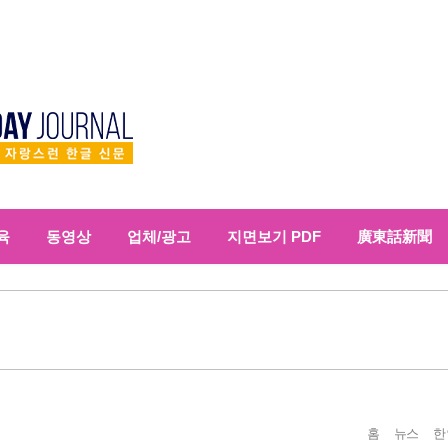
육
동영상
업체/광고
지면보기 PDF
廣東話新聞
홈
뉴스
한