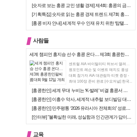
[숫자로 보는 홍콩 교민 생활 경제] 제4회: 홍콩의 금융 — 지표 및 …
[기획특집] 숫자로 읽는 홍콩 경제 트렌드 제7회 홍콩 문화·창의 산업…
[홍콩 비자 안내] 세계적 우수 인재 유치 위한 ‘탑탤런트 비자(TTPS…
사람들
세계 챔피언 홍지승 선수 홍콩 온다… 제3회 홍콩한인팔씨름대회 9월 12…
센트럴 AIA 바이탈리티 허브서 열려…
원포인트 레슨 및 이벤트 매치도 풍성
대회 참가자 AIA 대관람차 티켓 증정 -
최대 100장 준비 완료 [수요저널] 한국...
[홍콩한인] 세계 무대 누비는 ‘K-발레’ 비결 홍콩서 연다… 정발레스튜…
[홍콩한인] 이흥수 약사, 세계적 내추럴 보디빌딩 대회 WNBF 홍콩서 …
[홍콩한인] 민주평통 ‘2026 유라시아 전체회의’ 성료… 이재명 대통령…
[인터뷰] "불확실한 미래, 성실함과 인간관계가 답이다"… 최강욱 한은 …
교육