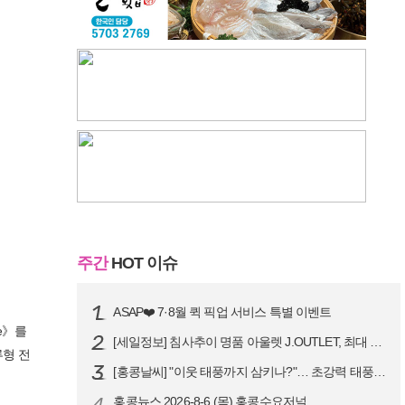
주간
HOT 이슈
ASAP❤️ 7·8월 퀵 픽업 서비스 특별 이벤트
re》를
[세일정보] 침사추이 명품 아울렛 J.OUTLET, 최대 90% 빅 세일…
류형 전
[홍콩날씨] "이웃 태풍까지 삼키나?"… 초강력 태풍 '돌핀' 세력 재확…
4
홍콩뉴스 2026-8-6 (목) 홍콩수요저널