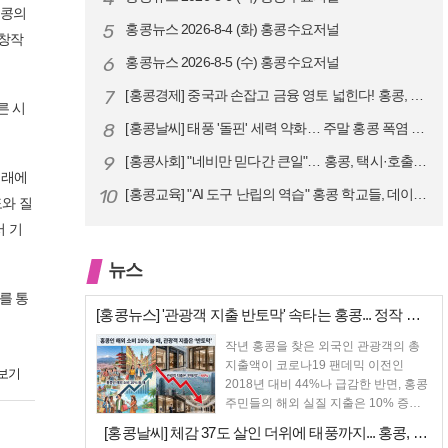
홍콩의
5
홍콩뉴스 2026-8-4 (화) 홍콩수요저널
 창작
6
홍콩뉴스 2026-8-5 (수) 홍콩수요저널
7
[홍콩경제] 중국과 손잡고 금융 영토 넓힌다! 홍콩, 10대 신규 정책 …
른 시
8
[홍콩날씨] 태풍 '돌핀' 세력 약화… 주말 홍콩 폭염 예고
9
[홍콩사회] "네비만 믿다간 큰일"… 홍콩, 택시·호출차 통합 시험 도입…
미래에
10
[홍콩교육] "AI 도구 난립의 역습" 홍콩 학교들, 데이터 고립에 교육…
도와 질
서 기
뉴스
를 통
[홍콩뉴스] '관광객 지출 반토막' 속타는 홍콩... 정작 홍콩인들은 지…
작년 홍콩을 찾은 외국인 관광객의 총
지출액이 코로나19 팬데믹 이전인
보기
2018년 대비 44%나 급감한 반면, 홍콩
주민들의 해외 실질 지출은 10% 증가
했다. 홍...
[홍콩날씨] 체감 37도 살인 더위에 태풍까지... 홍콩, 주말 내내 '…