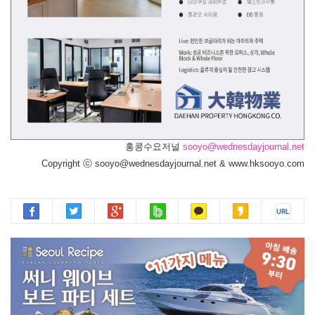
홍콩수요저널
sooyo@wednesdayjournal.net
Copyright ⓒ sooyo@wednesdayjournal.net & www.hksooyo.com