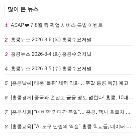
많이 본 뉴스
1
ASAP❤️ 7·8월 퀵 픽업 서비스 특별 이벤트
2
홍콩뉴스 2026-8-6 (목) 홍콩수요저널
3
홍콩뉴스 2026-8-4 (화) 홍콩수요저널
4
홍콩뉴스 2026-8-5 (수) 홍콩수요저널
5
[홍콩날씨] 태풍 '돌핀' 세력 약화… 주말 홍콩 폭염 예고
6
[홍콩경제] 중국과 손잡고 금융 영토 넓힌다! 홍콩, 10대 신규 정책 발표
7
[홍콩사회] "네비만 믿다간 큰일"… 홍콩, 택시·호출차 통합 시험 도입하며 규제 본격화
8
[홍콩교육] "AI 도구 난립의 역습" 홍콩 학교들, 데이터 고립에 교육 효과 평가 비상