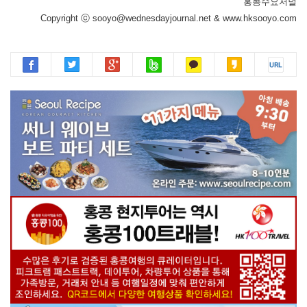
홍콩수요저널
Copyright ⓒ sooyo@wednesdayjournal.net & www.hksooyo.com