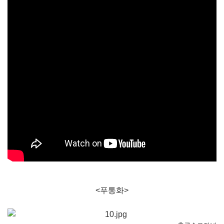
<푸통화>