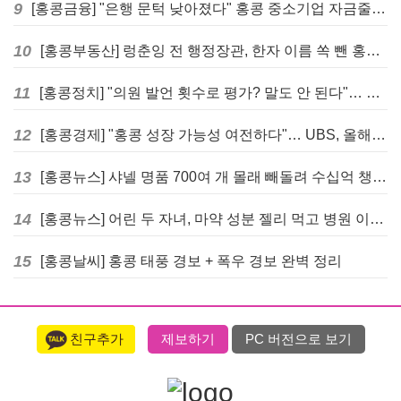
9
[홍콩금융] "은행 문턱 낮아졌다" 홍콩 중소기업 자금줄 숨통 트이나… HKMA "2분기 신용 조건 안정적"
10
[홍콩부동산] 렁춘잉 전 행정장관, 한자 이름 쏙 뺀 홍콩 고급 아파트 단지들에 쓴소리
11
[홍콩정치] "의원 발언 횟수로 평가? 말도 안 된다"… 홍콩 입법회 의장의 일침
12
[홍콩경제] "홍콩 성장 가능성 여전하다"… UBS, 올해 홍콩 GDP 성장률 전망치 4.5%로 대폭 상향
13
[홍콩뉴스] 샤넬 명품 700여 개 몰래 빼돌려 수십억 챙긴 직원 4년~7년형 선고
14
[홍콩뉴스] 어린 두 자녀, 마약 성분 젤리 먹고 병원 이송… 어머니와 친척 체포
15
[홍콩날씨] 홍콩 태풍 경보 + 폭우 경보 완벽 정리
친구추가
제보하기
PC 버전으로 보기