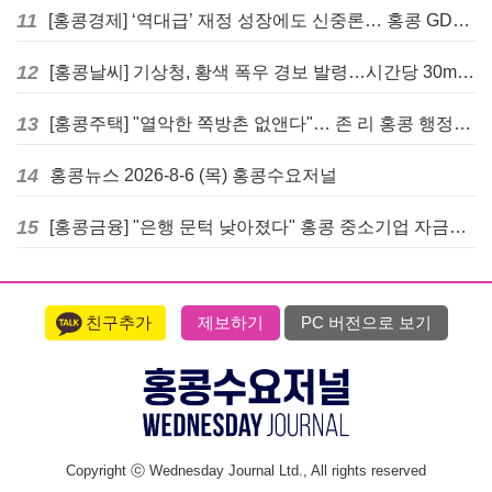
11
[홍콩경제] ‘역대급’ 재정 성장에도 신중론… 홍콩 GDP 전망 상향 속 “지정학적 리스크 경계”
12
[홍콩날씨] 기상청, 황색 폭우 경보 발령…시간당 30mm 이상 강우 예보
13
[홍콩주택] "열악한 쪽방촌 없앤다"… 존 리 홍콩 행정장관, 4년 내 단계적 폐지 선언
14
홍콩뉴스 2026-8-6 (목) 홍콩수요저널
15
[홍콩금융] "은행 문턱 낮아졌다" 홍콩 중소기업 자금줄 숨통 트이나… HKMA "2분기 신용 조건 안정적"
친구추가
제보하기
PC 버전으로 보기
Copyright ⓒ Wednesday Journal Ltd., All rights reserved