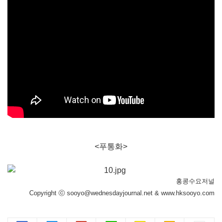
<푸통화>
홍콩수요저널
Copyright ⓒ sooyo@wednesdayjournal.net & www.hksooyo.com