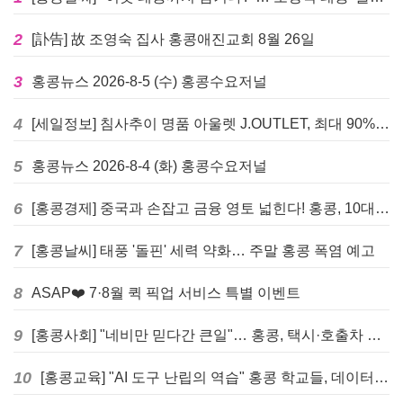
2
[訃告] 故 조영숙 집사 홍콩애진교회 8월 26일
3
홍콩뉴스 2026-8-5 (수) 홍콩수요저널
4
[세일정보] 침사추이 명품 아울렛 J.OUTLET, 최대 90% 빅 세일 진행
5
홍콩뉴스 2026-8-4 (화) 홍콩수요저널
6
[홍콩경제] 중국과 손잡고 금융 영토 넓힌다! 홍콩, 10대 신규 정책 발표
7
[홍콩날씨] 태풍 '돌핀' 세력 약화… 주말 홍콩 폭염 예고
8
ASAP❤️ 7·8월 퀵 픽업 서비스 특별 이벤트
9
[홍콩사회] "네비만 믿다간 큰일"… 홍콩, 택시·호출차 통합 시험 도입하며 규제 본격화
10
[홍콩교육] "AI 도구 난립의 역습" 홍콩 학교들, 데이터 고립에 교육 효과 평가 비상