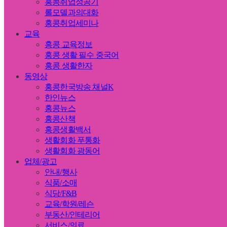
홍콩취업성공기
롤모델과의대화
홍콩취업세미나
교육
홍콩 교육정보
홍콩 생활 필수 중국어
홍콩 생활한자
동영상
홍콩한국방송 채널K
한인뉴스
홍콩뉴스
홍콩산책
홍콩생활백서
생활회화 푸통화
생활회화 광동어
업체/광고
안내/행사
식품/소매
식당/F&B
교육/학원/레슨
부동산/인테리어
서비스/의료