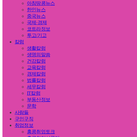
아침땅콩뉴스
한인뉴스
중국뉴스
국제·경제
코트라정보
투고/기고
칼럼
생활칼럼
생명의말씀
건강칼럼
교육칼럼
경제칼럼
법률칼럼
세무칼럼
IT칼럼
부동산정보
문학
사람들
구인구직
취업정보
홍콩취업토크