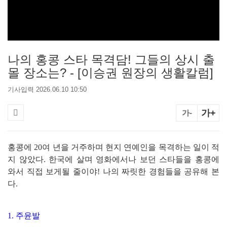
나의 홍콩 스타 목격담! 그들의 상시 출
몰 장소는? - [이승권 원장의 생활칼럼]
기사입력 2026.06.10 10:50
가+
가-
홍콩에 20여 년을 거주하며 현지 연예인을 목격하는 일이 적
지 않았다. 한국에 살며 영화에서나 보던 스타들을 홍콩에
와서 직접 보게될 줄이야! 나의 짜릿한 경험들을 공유해 본
다.
1. 주윤발