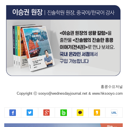
홍콩수요저널
Copyright ⓒ sooyo@wednesdayjournal.net & www.hksooyo.com