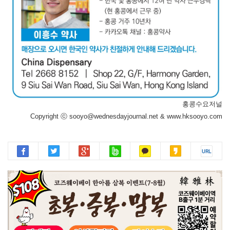
홍콩수요저널
Copyright ⓒ sooyo@wednesdayjournal.net & www.hksooyo.com