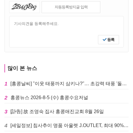
등록
많이 본 뉴스
1
[홍콩날씨] "이웃 태풍까지 삼키나?"… 초강력 태풍 '돌핀' 세력 재확장
2
홍콩뉴스 2026-8-5 (수) 홍콩수요저널
3
[訃告] 故 조영숙 집사 홍콩애진교회 8월 26일
4
[세일정보] 침사추이 명품 아울렛 J.OUTLET, 최대 90% 빅 세일 진행