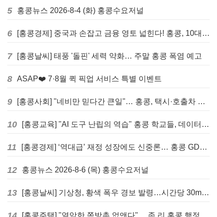
5
홍콩뉴스 2026-8-4 (화) 홍콩수요저널
6
[홍콩경제] 중국과 손잡고 금융 영토 넓힌다! 홍콩, 10대 신규 정책 발표
7
[홍콩날씨] 태풍 '돌핀' 세력 약화… 주말 홍콩 폭염 예고
8
ASAP❤️ 7·8월 퀵 픽업 서비스 특별 이벤트
9
[홍콩사회] "네비만 믿다간 큰일"… 홍콩, 택시·호출차 통합 시험 도입하며 규제 본격화
10
[홍콩교육] "AI 도구 난립의 역습" 홍콩 학교들, 데이터 고립에 교육 효과 평가 비상
11
[홍콩경제] ‘역대급’ 재정 성장에도 신중론… 홍콩 GDP 전망 상향 속 “지정학적 리스크 경계”
12
홍콩뉴스 2026-8-6 (목) 홍콩수요저널
13
[홍콩날씨] 기상청, 황색 폭우 경보 발령…시간당 30mm 이상 강우 예보
14
[홍콩주택] "열악한 쪽방촌 없앤다"… 존 리 홍콩 행정장관, 4년 내 단계적 폐지 선언