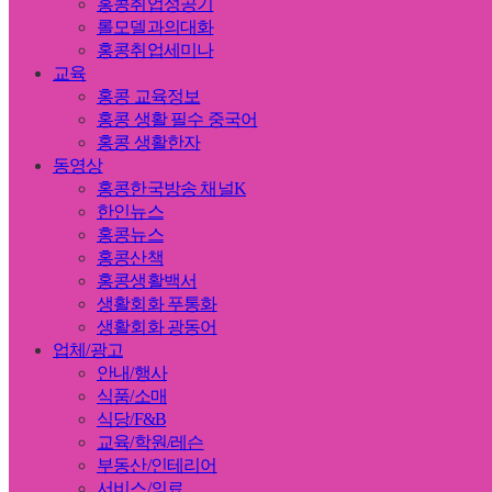
홍콩취업성공기
롤모델과의대화
홍콩취업세미나
교육
홍콩 교육정보
홍콩 생활 필수 중국어
홍콩 생활한자
동영상
홍콩한국방송 채널K
한인뉴스
홍콩뉴스
홍콩산책
홍콩생활백서
생활회화 푸통화
생활회화 광동어
업체/광고
안내/행사
식품/소매
식당/F&B
교육/학원/레슨
부동산/인테리어
서비스/의료