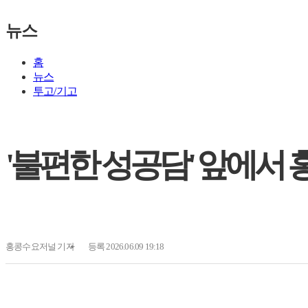
뉴스
홈
뉴스
투고/기고
'불편한 성공담' 앞에서 
홍콩수요저널
기자
등록 2026.06.09 19:18