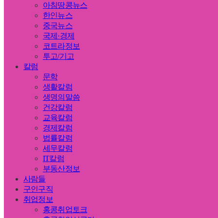
아침땅콩뉴스
한인뉴스
중국뉴스
국제·경제
코트라정보
투고/기고
칼럼
문학
생활칼럼
생명의말씀
건강칼럼
교육칼럼
경제칼럼
법률칼럼
세무칼럼
IT칼럼
부동산정보
사람들
구인구직
취업정보
홍콩취업토크