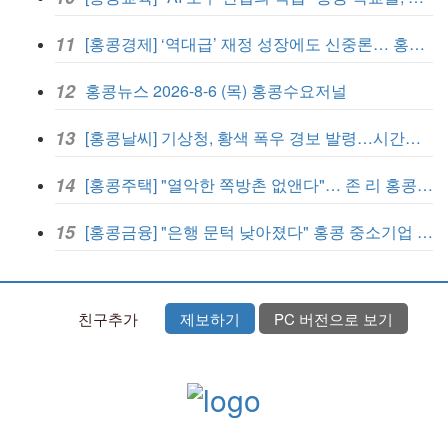
11
[홍콩경제] ‘역대급’ 재정 성장에도 신중론… 홍콩 GDP 전망 상향 속 “지정학적 리스크 경계”
12
홍콩뉴스 2026-8-6 (목) 홍콩수요저널
13
[홍콩날씨] 기상청, 황색 폭우 경보 발령…시간당 30mm 이상 강우 예보
14
[홍콩주택] "열악한 쪽방촌 없앤다"… 존 리 홍콩 행정장관, 4년 내 단계적 폐지 선언
15
[홍콩금융] "은행 문턱 낮아졌다" 홍콩 중소기업 자금줄 숨통 트이나… HKMA "2분기 신용 조건 안정적"
친구추가
제보하기
PC 버전으로 보기