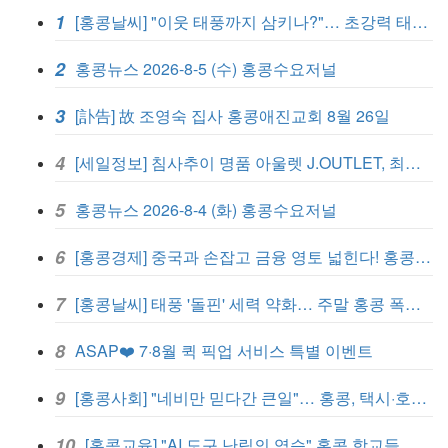
1
[홍콩날씨] "이웃 태풍까지 삼키나?"… 초강력 태풍 '돌핀' 세력 재확장
2
홍콩뉴스 2026-8-5 (수) 홍콩수요저널
3
[訃告] 故 조영숙 집사 홍콩애진교회 8월 26일
4
[세일정보] 침사추이 명품 아울렛 J.OUTLET, 최대 90% 빅 세일 진행
5
홍콩뉴스 2026-8-4 (화) 홍콩수요저널
6
[홍콩경제] 중국과 손잡고 금융 영토 넓힌다! 홍콩, 10대 신규 정책 발표
7
[홍콩날씨] 태풍 '돌핀' 세력 약화… 주말 홍콩 폭염 예고
8
ASAP❤️ 7·8월 퀵 픽업 서비스 특별 이벤트
9
[홍콩사회] "네비만 믿다간 큰일"… 홍콩, 택시·호출차 통합 시험 도입하며 규제 본격화
10
[홍콩교육] "AI 도구 난립의 역습" 홍콩 학교들, 데이터 고립에 교육 효과 평가 비상