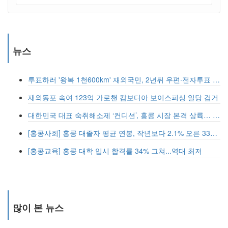
뉴스
투표하러 '왕복 1천600km' 재외국민, 2년뒤 우편·전자투표 할까
재외동포 속여 123억 가로챈 캄보디아 보이스피싱 일당 검거
대한민국 대표 숙취해소제 ‘컨디션’, 홍콩 시장 본격 상륙… 왓슨스 입점 기념 할인 행사 진행
[홍콩사회] 홍콩 대졸자 평균 연봉, 작년보다 2.1% 오른 33만 6천 홍콩달러 기록
[홍콩교육] 홍콩 대학 입시 합격률 34% 그쳐...역대 최저
많이 본 뉴스