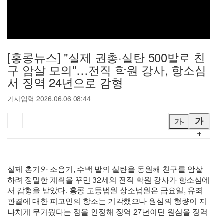
[홍콩뉴스] "실제 권총·실탄 500발로 친
구 암살 모의"…전직 학원 강사, 항소심
서 징역 24년으로 감형
기사입력 2026.06.06 08:44
가
가-
+
실제 총기와 소음기, 수백 발의 실탄을 동원해 친구를 암살
하려 정밀한 계획을 꾸민 32세의 전직 학원 강사가 항소심에
서 감형을 받았다. 홍콩 고등법원 상소법원은 금요일, 유죄
판결에 대한 피고인의 항소는 기각했으나 원심의 형량이 지
나치게 무거웠다는 점을 인정해 징역 27년이던 원심을 징역