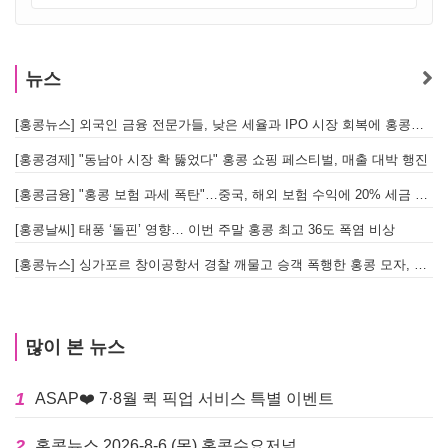
뉴스
[홍콩뉴스] 외국인 금융 전문가들, 낮은 세율과 IPO 시장 회복에 홍콩으로 '대거 복귀'
[
[홍콩경제] "동남아 시장 확 뚫었다" 홍콩 쇼핑 페스티벌, 매출 대박 행진
[홍콩금융] "홍콩 보험 과세 폭탄"…중국, 해외 보험 수익에 20% 세금 부과로 관련주 급락
[홍콩날씨] 태풍 ‘돌핀’ 영향… 이번 주말 홍콩 최고 36도 폭염 비상
홍
[홍콩뉴스] 싱가포르 창이공항서 경찰 깨물고 승객 폭행한 홍콩 모자, 결국 감옥행
투
많이 본 뉴스
1
ASAP❤️ 7·8월 퀵 픽업 서비스 특별 이벤트
2
홍콩뉴스 2026-8-6 (목) 홍콩수요저널