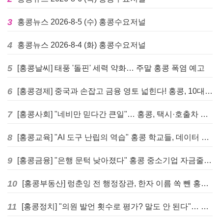
3
홍콩뉴스 2026-8-5 (수) 홍콩수요저널
4
홍콩뉴스 2026-8-4 (화) 홍콩수요저널
5
[홍콩날씨] 태풍 '돌핀' 세력 약화… 주말 홍콩 폭염 예고
6
[홍콩경제] 중국과 손잡고 금융 영토 넓힌다! 홍콩, 10대 신규 정책 발표
7
[홍콩사회] "네비만 믿다간 큰일"… 홍콩, 택시·호출차 통합 시험 도입하며 규제 본격화
8
[홍콩교육] "AI 도구 난립의 역습" 홍콩 학교들, 데이터 고립에 교육 효과 평가 비상
9
[홍콩금융] "은행 문턱 낮아졌다" 홍콩 중소기업 자금줄 숨통 트이나… HKMA "2분기 신용 조건 안정적"
10
[홍콩부동산] 렁춘잉 전 행정장관, 한자 이름 쏙 뺀 홍콩 고급 아파트 단지들에 쓴소리
11
[홍콩정치] "의원 발언 횟수로 평가? 말도 안 된다"… 홍콩 입법회 의장의 일침