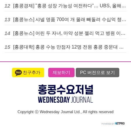
12
[홍콩경제] "홍콩 성장 가능성 여전하다"… UBS, 올해 홍콩 GDP 성장률 전망치 4.5%로 대폭 상향
13
[홍콩뉴스] 샤넬 명품 700여 개 몰래 빼돌려 수십억 챙긴 직원 4년~7년형 선고
14
[홍콩뉴스] 어린 두 자녀, 마약 성분 젤리 먹고 병원 이송… 어머니와 친척 체포
15
[홍콩대학] 홍콩 수능 만점자 12명 전원 홍콩 중문대 의대 진학
친구추가
제보하기
PC 버전으로 보기
Copyright ⓒ Wednesday Journal Ltd., All rights reserved