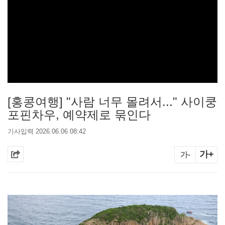
[홍콩여행] "사람 너무 몰려서..." 사이쿵
포핀차우, 예약제로 묶인다
기사입력 2026.06.06 08:42
가+
가-