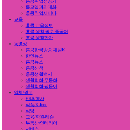
홍콩취업성공기
롤모델과의대화
홍콩취업세미나
교육
홍콩 교육정보
홍콩 생활 필수 중국어
홍콩 생활한자
동영상
홍콩한국방송 채널K
한인뉴스
홍콩뉴스
홍콩산책
홍콩생활백서
생활회화 푸통화
생활회화 광동어
업체/광고
안내/행사
식품/K-food
식당
교육/학원/레슨
부동산/인테리어
서비스