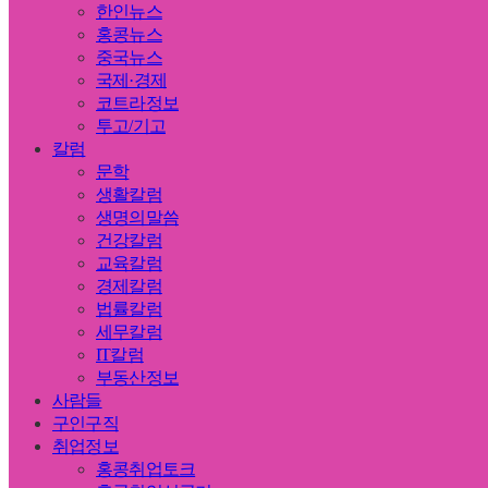
한인뉴스
홍콩뉴스
중국뉴스
국제·경제
코트라정보
투고/기고
칼럼
문학
생활칼럼
생명의말씀
건강칼럼
교육칼럼
경제칼럼
법률칼럼
세무칼럼
IT칼럼
부동산정보
사람들
구인구직
취업정보
홍콩취업토크