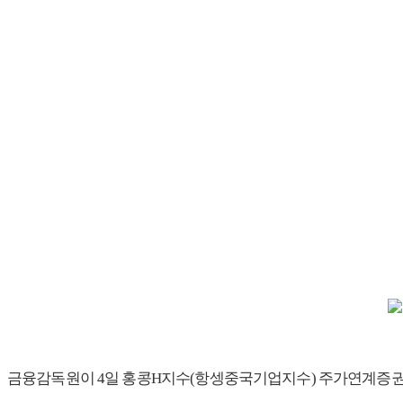
금융감독원이 4일 홍콩H지수(항셍중국기업지수) 주가연계증권(E