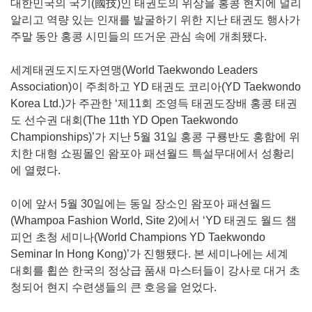
대한민국의 국기(國技)인 태권도의 위상을 홍콩 현지에 널리
알리고 역량 있는 인재를 발굴하기 위한 지난 태권도 행사가
주말 동안 홍콩 시민들의 뜨거운 관심 속에 개최됐다.
세계태권도지도자연맹(World Taekwondo Leaders
Association)이 주최하고 YD 태권도 코리아(YD Taekwondo
Korea Ltd.)가 주관한 ‘제11회 조영득 태권도장배 홍콩 태권
도 선수권 대회(The 11th YD Open Taekwondo
Championships)’가 지난 5월 31일 홍콩 구룡반도 홍함에 위
치한 대형 쇼핑몰인 왐포아 패션월드 특설무대에서 성황리
에 열렸다.
이에 앞서 5월 30일에는 동일 장소인 왐포아 패션월드
(Whampoa Fashion World, Site 2)에서 ‘YD 태권도 월드 챔
피언 초청 세미나(World Champions YD Taekwondo
Seminar In Hong Kong)’가 진행됐다. 본 세미나에는 세계
대회를 휩쓴 한국의 정상급 품새 마스터들이 강사로 대거 초
청되어 현지 수련생들의 큰 호응을 얻었다.