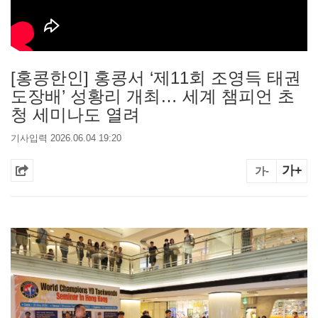
[홍콩한인] 홍콩서 ‘제11회 조영득 태권
도장배’ 성황리 개최… 세계 챔피언 초
청 세미나도 열려
기사입력 2026.06.04 19:20
가+
가-