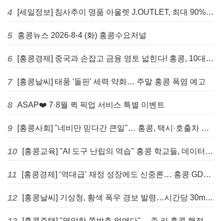
4
[세일정보] 침사추이 명품 아울렛 J.OUTLET, 최대 90% 빅 세일 진행
5
홍콩뉴스 2026-8-4 (화) 홍콩수요저널
6
[홍콩경제] 중국과 손잡고 금융 영토 넓힌다! 홍콩, 10대 신규 정책 발표
7
[홍콩날씨] 태풍 '돌핀' 세력 약화… 주말 홍콩 폭염 예고
8
ASAP❤️ 7·8월 퀵 픽업 서비스 특별 이벤트
9
[홍콩사회] "네비만 믿다간 큰일"… 홍콩, 택시·호출차 통합 시험 도입하며 규제 본격화
10
[홍콩교육] "AI 도구 난립의 역습" 홍콩 학교들, 데이터 고립에 교육 효과 평가 비상
11
[홍콩경제] ‘역대급’ 재정 성장에도 신중론… 홍콩 GDP 전망 상향 속 “지정학적 리스크 경계”
12
[홍콩날씨] 기상청, 황색 폭우 경보 발령…시간당 30mm 이상 강우 예보
[홍콩주택] "열악한 쪽방촌 없앤다"… 존 리 홍콩 행정장관, 4년 내 단계적 폐지 선언