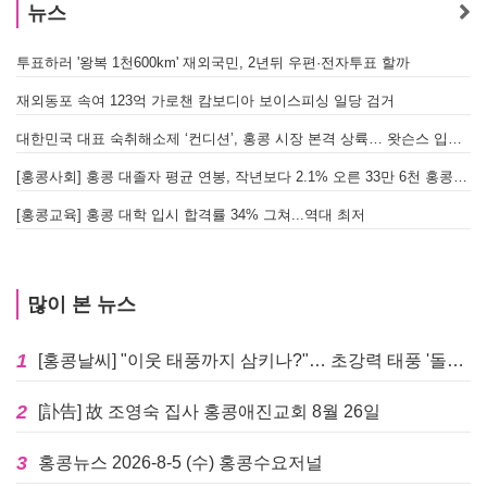
뉴스
투표하러 '왕복 1천600km' 재외국민, 2년뒤 우편·전자투표 할까
[
재외동포 속여 123억 가로챈 캄보디아 보이스피싱 일당 검거
대한민국 대표 숙취해소제 ‘컨디션’, 홍콩 시장 본격 상륙… 왓슨스 입점 기념 할인 행사 진행
[
[홍콩사회] 홍콩 대졸자 평균 연봉, 작년보다 2.1% 오른 33만 6천 홍콩달러 기록
[
[홍콩교육] 홍콩 대학 입시 합격률 34% 그쳐...역대 최저
많이 본 뉴스
1
[홍콩날씨] "이웃 태풍까지 삼키나?"… 초강력 태풍 '돌핀' 세력 재확장
2
[訃告] 故 조영숙 집사 홍콩애진교회 8월 26일
3
홍콩뉴스 2026-8-5 (수) 홍콩수요저널