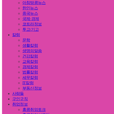
아침땅콩뉴스
한인뉴스
중국뉴스
국제·경제
코트라정보
투고/기고
칼럼
문학
생활칼럼
생명의말씀
건강칼럼
교육칼럼
경제칼럼
법률칼럼
세무칼럼
IT칼럼
부동산정보
사람들
구인구직
취업정보
홍콩취업토크