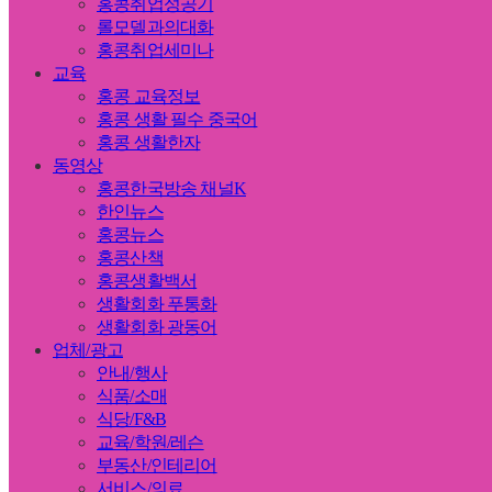
홍콩취업성공기
롤모델과의대화
홍콩취업세미나
교육
홍콩 교육정보
홍콩 생활 필수 중국어
홍콩 생활한자
동영상
홍콩한국방송 채널K
한인뉴스
홍콩뉴스
홍콩산책
홍콩생활백서
생활회화 푸통화
생활회화 광동어
업체/광고
안내/행사
식품/소매
식당/F&B
교육/학원/레슨
부동산/인테리어
서비스/의료