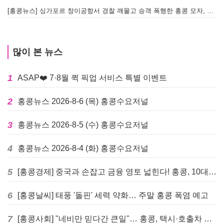
[홍콩뉴스] 싱가포르 창이공항서 경찰 깨물고 승객 폭행한 홍콩 모자, 결국 감옥행
투
많이 본 뉴스
1
ASAP❤️ 7·8월 퀵 픽업 서비스 특별 이벤트
2
홍콩뉴스 2026-8-6 (목) 홍콩수요저널
3
홍콩뉴스 2026-8-5 (수) 홍콩수요저널
4
홍콩뉴스 2026-8-4 (화) 홍콩수요저널
5
[홍콩경제] 중국과 손잡고 금융 영토 넓힌다! 홍콩, 10대 신규 정책 발표
6
[홍콩날씨] 태풍 '돌핀' 세력 약화… 주말 홍콩 폭염 예고
7
[홍콩사회] "네비만 믿다간 큰일"… 홍콩, 택시·호출차 통합 시험 도입하며 규제 본격화