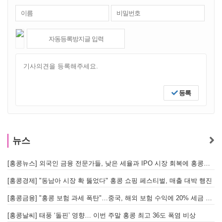
등록
뉴스
[홍콩뉴스] 외국인 금융 전문가들, 낮은 세율과 IPO 시장 회복에 홍콩으로 '대거 복귀'
[
[홍콩경제] "동남아 시장 확 뚫었다" 홍콩 쇼핑 페스티벌, 매출 대박 행진
[홍콩금융] "홍콩 보험 과세 폭탄"…중국, 해외 보험 수익에 20% 세금 부과로 관련주 급락
[홍콩날씨] 태풍 ‘돌핀’ 영향… 이번 주말 홍콩 최고 36도 폭염 비상
홍