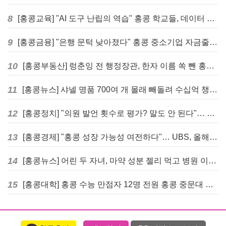
8
[홍콩교육] "AI 도구 난립의 역습" 홍콩 학교들, 데이터 고립에 교육 효과 평가 비상
9
[홍콩금융] "은행 문턱 낮아졌다" 홍콩 중소기업 자금줄 숨통 트이나… HKMA "2분기 신용 조건 안정적"
10
[홍콩부동산] 렁춘잉 전 행정장관, 한자 이름 쏙 뺀 홍콩 고급 아파트 단지들에 쓴소리
11
[홍콩뉴스] 샤넬 명품 700여 개 몰래 빼돌려 수십억 챙긴 직원 4년~7년형 선고
12
[홍콩정치] "의원 발언 횟수로 평가? 말도 안 된다"… 홍콩 입법회 의장의 일침
13
[홍콩경제] "홍콩 성장 가능성 여전하다"… UBS, 올해 홍콩 GDP 성장률 전망치 4.5%로 대폭 상향
14
[홍콩뉴스] 어린 두 자녀, 마약 성분 젤리 먹고 병원 이송… 어머니와 친척 체포
15
[홍콩대학] 홍콩 수능 만점자 12명 전원 홍콩 중문대 의대 진학