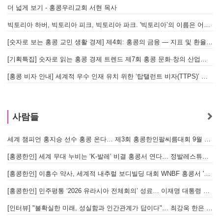
더 넓게 보기 - 홍콩우리교회 서현 목사
빅토리아 하버, 빅토리아 피크, 빅토리아 파크. '빅토리아’의 이름은 어떻게 온 걸까? - [이승권 원장의 생활칼럼]
[숫자로 보는 홍콩 교민 생활 경제] 제4회: 홍콩의 금융 — 지표 및 환율, MPF 운영 현황
[기획특집] 숫자로 읽는 홍콩 경제 트렌드 제7회 홍콩 문화·창의 산업의 구조와 분야별 동향
[홍콩 비자 안내] 세계적 우수 인재 유치 위한 ‘탑탤런트 비자(TTPS)’ 주요 요건
사람들
세계 챔피언 홍지승 선수 홍콩 온다… 제3회 홍콩한인팔씨름대회 9월 12일 개최
[
[홍콩한인] 세계 무대 누비는 ‘K-발레’ 비결 홍콩서 연다… 정발레스튜디오 개원
[홍콩한인] 이흥수 약사, 세계적 내추럴 보디빌딩 대회 WNBF 홍콩서 '마스터 부문 1위' 기염
[홍콩한인] 민주평통 ‘2026 유라시아 전체회의’ 성료… 이재명 대통령 참석으로 의미 더해
[인터뷰] "불확실한 미래, 성실함과 인간관계가 답이다"… 최강욱 한은 부소장이 청소년들에게 전하는 응원