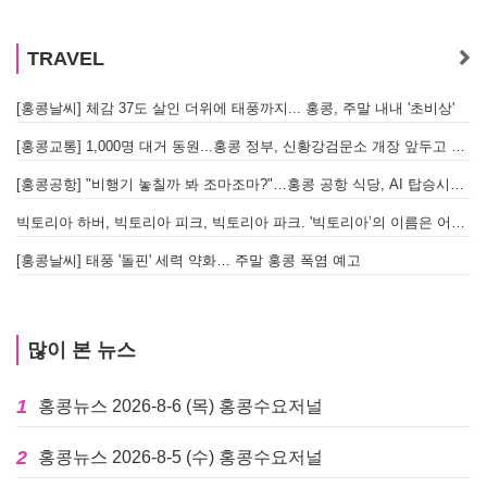
TRAVEL
[홍콩날씨] 체감 37도 살인 더위에 태풍까지... 홍콩, 주말 내내 '초비상'
[홍콩교통] 1,000명 대거 동원...홍콩 정부, 신황강검문소 개장 앞두고 실전 훈련 돌입
[홍콩공항] "비행기 놓칠까 봐 조마조마?"…홍콩 공항 식당, AI 탑승시간 계산해 메뉴 추천해 준다
빅토리아 하버, 빅토리아 피크, 빅토리아 파크. '빅토리아’의 이름은 어떻게 온 걸까? - [이승권 원장의 생활칼럼]
[홍콩날씨] 태풍 '돌핀' 세력 약화… 주말 홍콩 폭염 예고
많이 본 뉴스
1
홍콩뉴스 2026-8-6 (목) 홍콩수요저널
2
홍콩뉴스 2026-8-5 (수) 홍콩수요저널