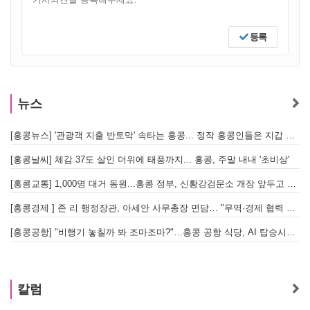
등록
뉴스
[홍콩뉴스] '관광객 지출 반토막' 속타는 홍콩... 정작 홍콩인들은 지갑 들고 해외로?
[
[홍콩날씨] 체감 37도 살인 더위에 태풍까지... 홍콩, 주말 내내 '초비상'
[
[홍콩교통] 1,000명 대거 동원...홍콩 정부, 신황강검문소 개장 앞두고 실전 훈련 돌입
[홍콩경제 ] 존 리 행정장관, 아세안 사무총장 면담… "무역·경제 협력 한층 강화한다"
[홍콩공항] "비행기 놓칠까 봐 조마조마?"…홍콩 공항 식당, AI 탑승시간 계산해 메뉴 추천해 준다
홍
칼럼