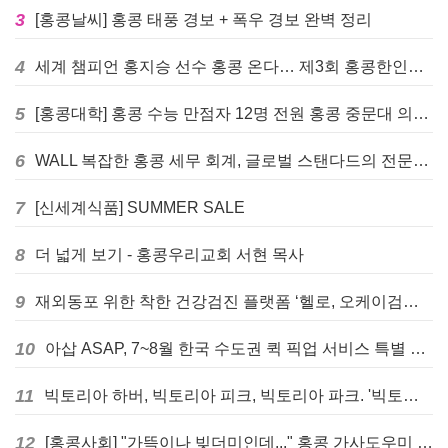
3
[홍콩날씨] 홍콩 태풍 경보 + 폭우 경보 완벽 정리
4
세계 챔피언 홍지승 선수 홍콩 온다… 제3회 홍콩한인팔씨름대회 9월 12일 개최
5
[홍콩대학] 홍콩 수능 만점자 12명 전원 홍콩 중문대 의대 진학
6
WALL 복잡한 홍콩 세무 회계, 글로벌 스탠다드의 전문가들이 답을 드립니다! - 법인설립, 회계, 감사
7
[신세계식품] SUMMER SALE
8
더 넓게 보기 - 홍콩우리교회 서현 목사
9
재외동포 위한 착한 건강검진 플랫폼 ‘헬로, 오케이검진’ 서비스 개시
10
아삽 ASAP, 7~8월 한국 수도권 퀵 픽업 서비스 특별 프로모션 실시
11
빅토리아 하버, 빅토리아 피크, 빅토리아 파크. '빅토리아’의 이름은 어떻게 온 걸까? - [이승권 원장의 생활칼럼]
12
[홍콩사회] "가뜩이나 빚더미인데..." 홍콩 가사도우미 대출 전면 금지 촉구