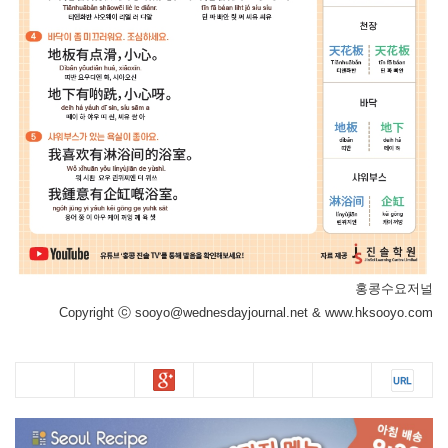
홍콩수요저널
Copyright ⓒ sooyo@wednesdayjournal.net & www.hksooyo.com