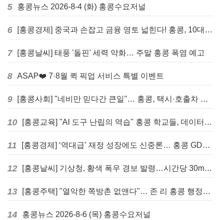
5
홍콩뉴스 2026-8-4 (화) 홍콩수요저널
6
[홍콩경제] 중국과 손잡고 금융 영토 넓힌다! 홍콩, 10대 신규 정책 발표
7
[홍콩날씨] 태풍 '돌핀' 세력 약화… 주말 홍콩 폭염 예고
8
ASAP❤️ 7·8월 퀵 픽업 서비스 특별 이벤트
9
[홍콩사회] "네비만 믿다간 큰일"… 홍콩, 택시·호출차 통합 시험 도입하며 규제 본격화
10
[홍콩교육] "AI 도구 난립의 역습" 홍콩 학교들, 데이터 고립에 교육 효과 평가 비상
11
[홍콩경제] ‘역대급’ 재정 성장에도 신중론… 홍콩 GDP 전망 상향 속 “지정학적 리스크 경계”
12
[홍콩날씨] 기상청, 황색 폭우 경보 발령…시간당 30mm 이상 강우 예보
13
[홍콩주택] "열악한 쪽방촌 없앤다"… 존 리 홍콩 행정장관, 4년 내 단계적 폐지 선언
14
홍콩뉴스 2026-8-6 (목) 홍콩수요저널