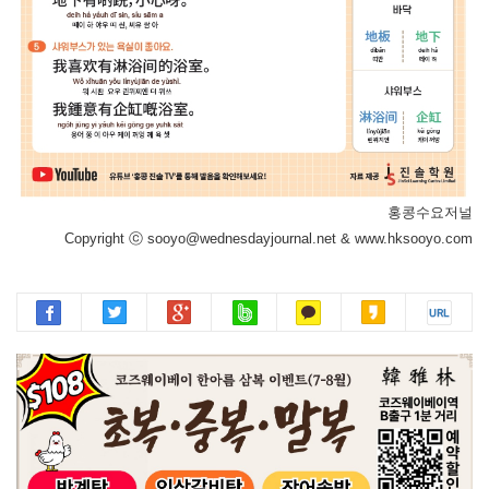
홍콩수요저널
Copyright ⓒ sooyo@wednesdayjournal.net & www.hksooyo.com