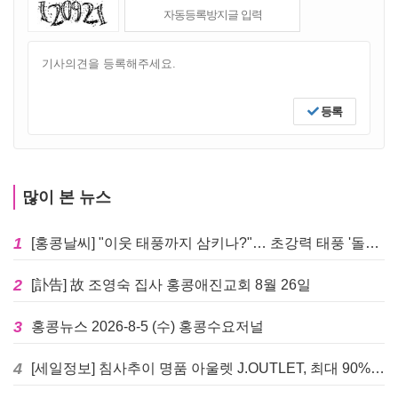
등록
많이 본 뉴스
1
[홍콩날씨] "이웃 태풍까지 삼키나?"… 초강력 태풍 '돌핀' 세력 재확장
2
[訃告] 故 조영숙 집사 홍콩애진교회 8월 26일
3
홍콩뉴스 2026-8-5 (수) 홍콩수요저널
4
[세일정보] 침사추이 명품 아울렛 J.OUTLET, 최대 90% 빅 세일 진행