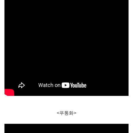
<푸통화>