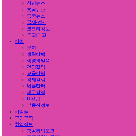
한인뉴스
홍콩뉴스
중국뉴스
국제·경제
코트라정보
투고/기고
칼럼
문학
생활칼럼
생명의말씀
건강칼럼
교육칼럼
경제칼럼
법률칼럼
세무칼럼
IT칼럼
부동산정보
사람들
구인구직
취업정보
홍콩취업토크