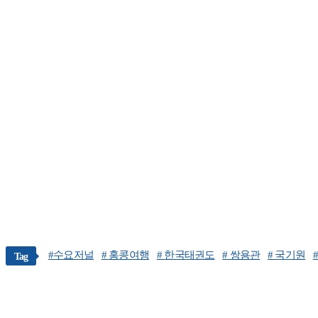
#수요저널
# 홍콩여행
# 한국태권도
# 쌍용관
# 국기원
Tag