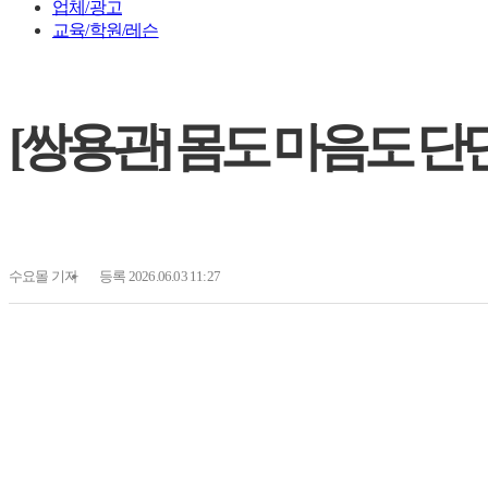
업체/광고
교육/학원/레슨
[쌍용관] 몸도 마음도 단
수요몰
기자
등록 2026.06.03 11:27