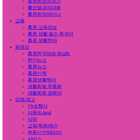
홍콩취업성공기
롤모델과의대화
홍콩취업세미나
교육
홍콩 교육정보
홍콩 생활 필수 중국어
홍콩 생활한자
동영상
홍콩한국방송 채널K
한인뉴스
홍콩뉴스
홍콩산책
홍콩생활백서
생활회화 푸통화
생활회화 광동어
업체/광고
안내/행사
식품/K-food
식당
교육/학원/레슨
부동산/인테리어
서비스