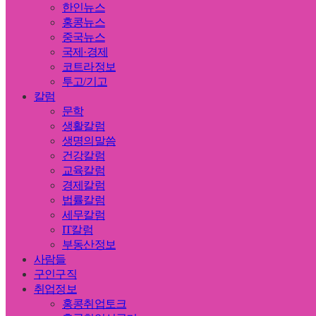
한인뉴스
홍콩뉴스
중국뉴스
국제·경제
코트라정보
투고/기고
칼럼
문학
생활칼럼
생명의말씀
건강칼럼
교육칼럼
경제칼럼
법률칼럼
세무칼럼
IT칼럼
부동산정보
사람들
구인구직
취업정보
홍콩취업토크