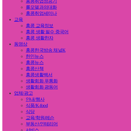
홍콩취업성공기
롤모델과의대화
홍콩취업세미나
교육
홍콩 교육정보
홍콩 생활 필수 중국어
홍콩 생활한자
동영상
홍콩한국방송 채널K
한인뉴스
홍콩뉴스
홍콩산책
홍콩생활백서
생활회화 푸통화
생활회화 광동어
업체/광고
안내/행사
식품/K-food
식당
교육/학원/레슨
부동산/인테리어
서비스