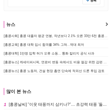
등록
뉴스
[홍콩사회] 홍콩 대졸자 평균 연봉, 작년보다 2.1% 오른 33만 6천 홍콩달러 기록
[
[홍콩교육] 홍콩 대학 입시 합격률 34% 그쳐...역대 최저
[홍콩대학] 1만명 입학 허가 오류 소동... 퉁화 칼리지 공식 사과
[
[홍콩뉴스] 캐세이퍼시픽, 연료비 변동 속에서도 비용 절감 위한 감편 계획 없어
[
[홍콩뉴스] 홍콩 노동처, 건설 현장 흡연 단속에 적외선 드론 투입 검토
[
많이 본 뉴스
1
[홍콩날씨] "이웃 태풍까지 삼키나?"… 초강력 태풍 '돌핀' 세력 재확장