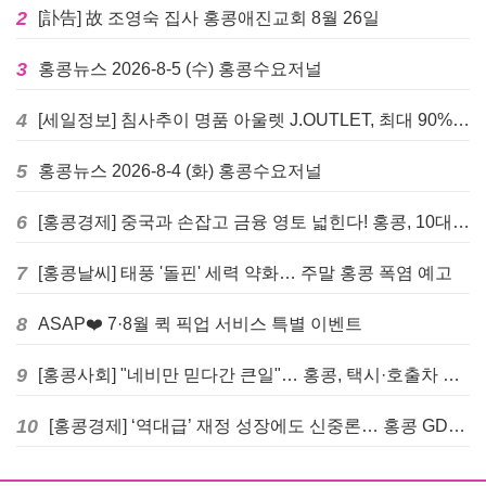
2
[訃告] 故 조영숙 집사 홍콩애진교회 8월 26일
3
홍콩뉴스 2026-8-5 (수) 홍콩수요저널
4
[세일정보] 침사추이 명품 아울렛 J.OUTLET, 최대 90% 빅 세일 진행
5
홍콩뉴스 2026-8-4 (화) 홍콩수요저널
6
[홍콩경제] 중국과 손잡고 금융 영토 넓힌다! 홍콩, 10대 신규 정책 발표
7
[홍콩날씨] 태풍 '돌핀' 세력 약화… 주말 홍콩 폭염 예고
8
ASAP❤️ 7·8월 퀵 픽업 서비스 특별 이벤트
9
[홍콩사회] "네비만 믿다간 큰일"… 홍콩, 택시·호출차 통합 시험 도입하며 규제 본격화
10
[홍콩경제] ‘역대급’ 재정 성장에도 신중론… 홍콩 GDP 전망 상향 속 “지정학적 리스크 경계”