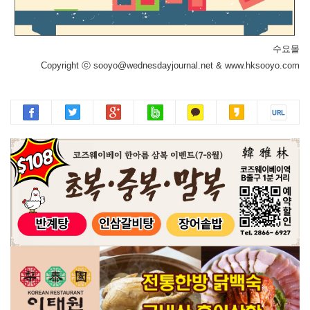
수요몰
Copyright ⓒ sooyo@wednesdayjournal.net & www.hksooyo.com