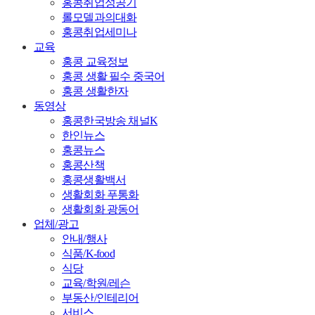
홍콩취업성공기
롤모델과의대화
홍콩취업세미나
교육
홍콩 교육정보
홍콩 생활 필수 중국어
홍콩 생활한자
동영상
홍콩한국방송 채널K
한인뉴스
홍콩뉴스
홍콩산책
홍콩생활백서
생활회화 푸통화
생활회화 광동어
업체/광고
안내/행사
식품/K-food
식당
교육/학원/레슨
부동산/인테리어
서비스