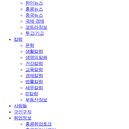
한인뉴스
홍콩뉴스
중국뉴스
국제·경제
코트라정보
투고/기고
칼럼
문학
생활칼럼
생명의말씀
건강칼럼
교육칼럼
경제칼럼
법률칼럼
세무칼럼
IT칼럼
부동산정보
사람들
구인구직
취업정보
홍콩취업토크