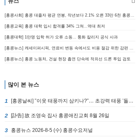
뉴스
[홍콩사회] 홍콩 대졸자 평균 연봉, 작년보다 2.1% 오른 33만 6천 홍콩달러 기록
[
[홍콩교육] 홍콩 대학 입시 합격률 34% 그쳐...역대 최저
[홍콩대학] 1만명 입학 허가 오류 소동... 퉁화 칼리지 공식 사과
[
[홍콩뉴스] 캐세이퍼시픽, 연료비 변동 속에서도 비용 절감 위한 감편 계획 없어
[
[홍콩뉴스] 홍콩 노동처, 건설 현장 흡연 단속에 적외선 드론 투입 검토
[
많이 본 뉴스
1
[홍콩날씨] "이웃 태풍까지 삼키나?"… 초강력 태풍 '돌핀' 세력 재확장
2
[訃告] 故 조영숙 집사 홍콩애진교회 8월 26일
3
홍콩뉴스 2026-8-5 (수) 홍콩수요저널