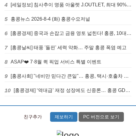
4
[세일정보] 침사추이 명품 아울렛 J.OUTLET, 최대 90% 빅 세일 진행
5
홍콩뉴스 2026-8-4 (화) 홍콩수요저널
6
[홍콩경제] 중국과 손잡고 금융 영토 넓힌다! 홍콩, 10대 신규 정책 발표
7
[홍콩날씨] 태풍 '돌핀' 세력 약화… 주말 홍콩 폭염 예고
8
ASAP❤️ 7·8월 퀵 픽업 서비스 특별 이벤트
9
[홍콩사회] "네비만 믿다간 큰일"… 홍콩, 택시·호출차 통합 시험 도입하며 규제 본격화
10
[홍콩경제] ‘역대급’ 재정 성장에도 신중론… 홍콩 GDP 전망 상향 속 “지정학적 리스크 경계”
친구추가
제보하기
PC 버전으로 보기