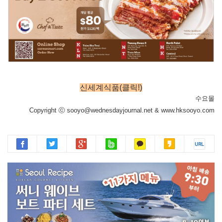
신세계식품(클릭!)
수요몰
Copyright ⓒ sooyo@wednesdayjournal.net & www.hksooyo.com