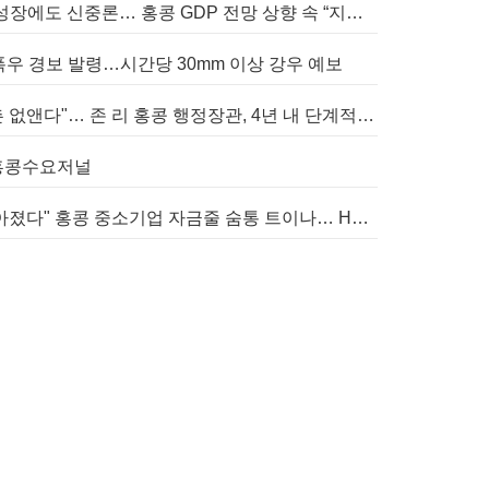
[홍콩경제] ‘역대급’ 재정 성장에도 신중론… 홍콩 GDP 전망 상향 속 “지정학적 리스크 경계”
 폭우 경보 발령…시간당 30mm 이상 강우 예보
[홍콩주택] "열악한 쪽방촌 없앤다"… 존 리 홍콩 행정장관, 4년 내 단계적 폐지 선언
) 홍콩수요저널
[홍콩금융] "은행 문턱 낮아졌다" 홍콩 중소기업 자금줄 숨통 트이나… HKMA "2분기 신용 조건 안정적"