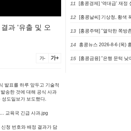
11
12
[홍콩날씨] 기상청, 황색
 결과 '유출 및 오
13
14
홍콩뉴스 2026-8-6 (목
가+
가-
15
식 발표를 하루 앞두고 기술적
 발송한 것에 대해 공식 사과
콩 성도일보가 보도했다.
부모가 신청 번호와 배정 결과가 담