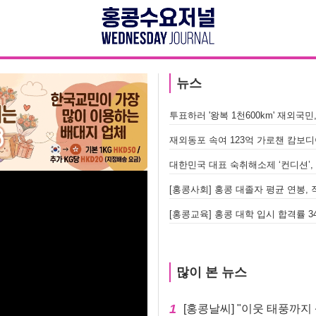
뉴스
투표하러 '왕복 1천600km' 재외국
재외동포 속여 123억 가로챈 캄보
대한민국 대표 숙취해소제 ‘컨디션’,
[홍콩사회] 홍콩 대졸자 평균 연봉, 
[홍콩교육] 홍콩 대학 입시 합격률 34
많이 본 뉴스
1
[홍콩날씨] "이웃 태풍까지