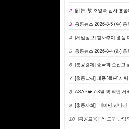
2
[訃告] 故 조영숙 집사 홍콩
3
홍콩뉴스 2026-8-5 (수)
4
[세일정보] 침사추이 명품 아울
5
홍콩뉴스 2026-8-4 (화)
6
[홍콩경제] 중국과 손잡고 금
7
[홍콩날씨] 태풍 '돌핀' 세
8
ASAP❤️ 7·8월 퀵 픽업
9
10