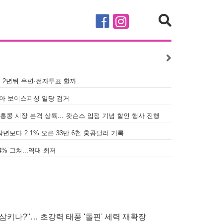
검색
민, 2년뒤 우편·전자투표 할까
[홍콩대학] 1만명
디아 보이스피싱 일당 검거
[홍콩뉴스] 캐세
 홍콩 시장 본격 상륙… 왓슨스 입점 기념 할인 행사 진행
[홍콩뉴스] 홍콩 
작년보다 2.1% 오른 33만 6천 홍콩달러 기록
[홍콩뉴스] 5세 
% 그쳐...역대 최저
[홍콩뉴스] 경제난
 삼키나?"… 초강력 태풍 '돌핀' 세력 재확장