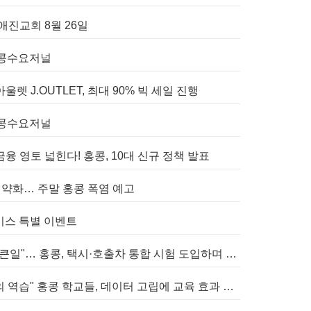
애진교회 8월 26일
 홍콩수요저널
렛 J.OUTLET, 최대 90% 빅 세일 진행
 홍콩수요저널
융 영토 넓힌다! 홍콩, 10대 신규 정책 발표
력 약화… 주말 홍콩 폭염 예고
 서비스 특별 이벤트
[홍콩사회] "네비만 믿다간 큰일"… 홍콩, 택시·호출차 통합 시험 도입하며 규제 본격화
[홍콩교육] "AI 도구 난립의 역습" 홍콩 학교들, 데이터 고립에 교육 효과 평가 비상