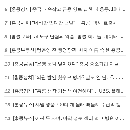
6
[홍콩경제] 중국과 손잡고 금융 영토 넓힌다! 홍콩, 10대 신규 정책 발표
7
[홍콩사회] "네비만 믿다간 큰일"… 홍콩, 택시·호출차 통합 시험 도입하며 규제 본격화
8
[홍콩교육] "AI 도구 난립의 역습" 홍콩 학교들, 데이터 고립에 교육 효과 평가 비상
9
[홍콩부동산] 렁춘잉 전 행정장관, 한자 이름 쏙 뺀 홍콩 고급 아파트 단지들에 쓴소리
10
[홍콩금융] "은행 문턱 낮아졌다" 홍콩 중소기업 자금줄 숨통 트이나… HKMA "2분기 신용 조건 안정적"
11
[홍콩정치] "의원 발언 횟수로 평가? 말도 안 된다"… 홍콩 입법회 의장의 일침
12
[홍콩경제] "홍콩 성장 가능성 여전하다"… UBS, 올해 홍콩 GDP 성장률 전망치 4.5%로 대폭 상향
13
[홍콩뉴스] 샤넬 명품 700여 개 몰래 빼돌려 수십억 챙긴 직원 4년~7년형 선고
14
[홍콩뉴스] 어린 두 자녀, 마약 성분 젤리 먹고 병원 이송… 어머니와 친척 체포