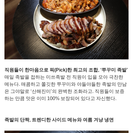
직원들이 한마음으로 픽(Pick)한 최고의 조합, ‘쭈꾸미 족발’
매일 족발을 접하는 미쓰족발 전 직원이 입을 모아 극찬한
메뉴다. 매콤하고 쫄깃한 쭈꾸미와 야들야들한 족발의 만남
은 그야말로 ‘산해진미’의 완벽한 조화라고. 직원들이 보증
하는 만큼 맛은 이미 100% 보장되어 있다고 자신했다.
족발의 단짝, 트렌디한 사이드 메뉴와 여름 겨냥 냉면