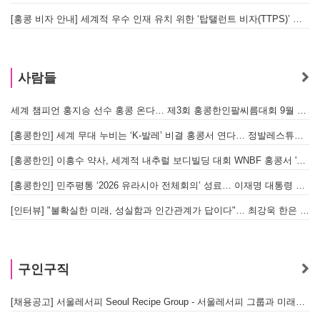
[홍콩 비자 안내] 세계적 우수 인재 유치 위한 ‘탑탤런트 비자(TTPS)’ 주요 요건
사람들
세계 챔피언 홍지승 선수 홍콩 온다… 제3회 홍콩한인팔씨름대회 9월 12일 개최
[
[홍콩한인] 세계 무대 누비는 ‘K-발레’ 비결 홍콩서 연다… 정발레스튜디오 개원
[홍콩한인] 이흥수 약사, 세계적 내추럴 보디빌딩 대회 WNBF 홍콩서 '마스터 부문 1위' 기염
[홍콩한인] 민주평통 ‘2026 유라시아 전체회의’ 성료… 이재명 대통령 참석으로 의미 더해
[인터뷰] "불확실한 미래, 성실함과 인간관계가 답이다"… 최강욱 한은 부소장이 청소년들에게 전하는 응원
구인구직
[채용공고] 서울레서피 Seoul Recipe Group - 서울레서피 그룹과 미래를 함께할 유능한 인재를 모십니다