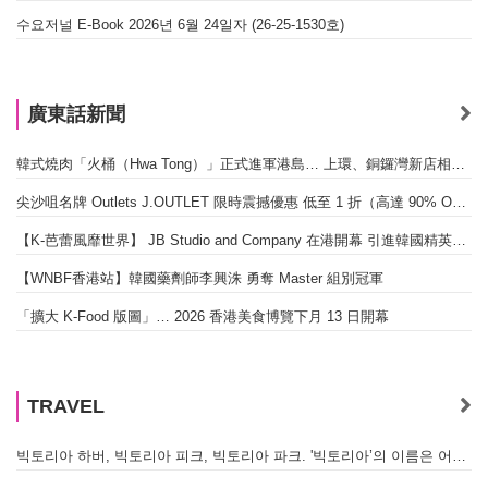
수요저널 E-Book 2026년 6월 24일자 (26-25-1530호)
廣東話新聞
韓式燒肉「火桶（Hwa Tong）」正式進軍港島… 上環、銅鑼灣新店相繼開幕
尖沙咀名牌 Outlets J.OUTLET 限時震撼優惠 低至 1 折（高達 90% OFF）
【K-芭蕾風靡世界】 JB Studio and Company 在港開幕 引進韓國精英芭蕾教育系統
【WNBF香港站】韓國藥劑師李興洙 勇奪 Master 組別冠軍
「擴大 K-Food 版圖」… 2026 香港美食博覽下月 13 日開幕
TRAVEL
빅토리아 하버, 빅토리아 피크, 빅토리아 파크. '빅토리아’의 이름은 어떻게 온 걸까? - [이승권 원장의 생활칼럼]