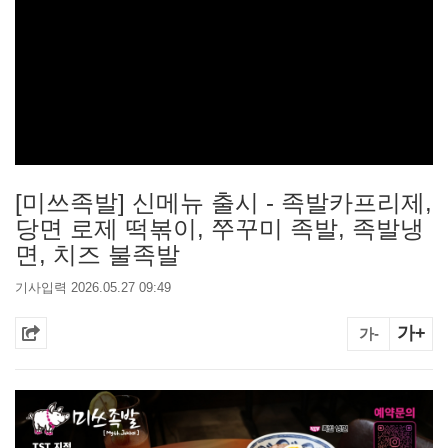
[미쓰족발] 신메뉴 출시 - 족발카프리제,
당면 로제 떡볶이, 쭈꾸미 족발, 족발냉
면, 치즈 불족발
기사입력 2026.05.27 09:49
가+
가-