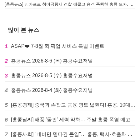
[홍콩뉴스] 싱가포르 창이공항서 경찰 깨물고 승객 폭행한 홍콩 모자, 결국 감옥행
투
많이 본 뉴스
1
ASAP❤️ 7·8월 퀵 픽업 서비스 특별 이벤트
2
홍콩뉴스 2026-8-6 (목) 홍콩수요저널
3
홍콩뉴스 2026-8-5 (수) 홍콩수요저널
4
홍콩뉴스 2026-8-4 (화) 홍콩수요저널
5
[홍콩경제] 중국과 손잡고 금융 영토 넓힌다! 홍콩, 10대 신규 정책 발표
6
[홍콩날씨] 태풍 '돌핀' 세력 약화… 주말 홍콩 폭염 예고
7
[홍콩사회] "네비만 믿다간 큰일"… 홍콩, 택시·호출차 통합 시험 도입하며 규제 본격화