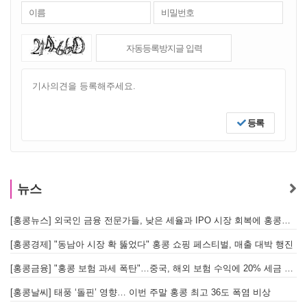
등록
뉴스
[홍콩뉴스] 외국인 금융 전문가들, 낮은 세율과 IPO 시장 회복에 홍콩으로 '대거 복귀'
[
[홍콩경제] "동남아 시장 확 뚫었다" 홍콩 쇼핑 페스티벌, 매출 대박 행진
[홍콩금융] "홍콩 보험 과세 폭탄"…중국, 해외 보험 수익에 20% 세금 부과로 관련주 급락
[홍콩날씨] 태풍 ‘돌핀’ 영향… 이번 주말 홍콩 최고 36도 폭염 비상
홍