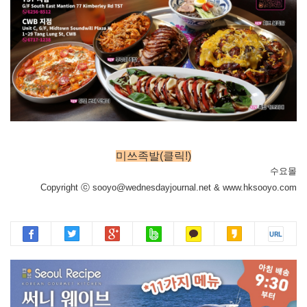
미쓰족발(클릭!)
수요몰
Copyright ⓒ sooyo@wednesdayjournal.net & www.hksooyo.com