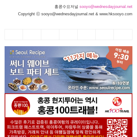
홍콩수요저널
sooyo@wednesdayjournal.net
Copyright ⓒ sooyo@wednesdayjournal.net & www.hksooyo.com