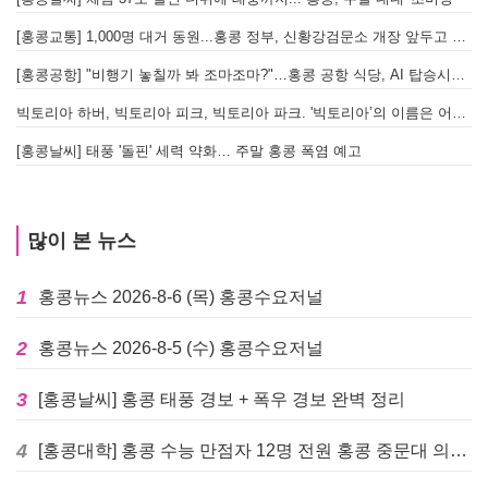
[홍콩교통] 1,000명 대거 동원...홍콩 정부, 신황강검문소 개장 앞두고 실전 훈련 돌입
[홍콩공항] "비행기 놓칠까 봐 조마조마?"…홍콩 공항 식당, AI 탑승시간 계산해 메뉴 추천해 준다
빅토리아 하버, 빅토리아 피크, 빅토리아 파크. '빅토리아’의 이름은 어떻게 온 걸까? - [이승권 원장의 생활칼럼]
[홍콩날씨] 태풍 '돌핀' 세력 약화… 주말 홍콩 폭염 예고
많이 본 뉴스
1
홍콩뉴스 2026-8-6 (목) 홍콩수요저널
2
홍콩뉴스 2026-8-5 (수) 홍콩수요저널
3
[홍콩날씨] 홍콩 태풍 경보 + 폭우 경보 완벽 정리
4
[홍콩대학] 홍콩 수능 만점자 12명 전원 홍콩 중문대 의대 진학