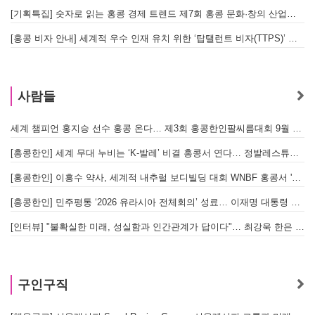
[기획특집] 숫자로 읽는 홍콩 경제 트렌드 제7회 홍콩 문화·창의 산업의 구조와 분야별 동향
[홍콩 비자 안내] 세계적 우수 인재 유치 위한 ‘탑탤런트 비자(TTPS)’ 주요 요건
사람들
세계 챔피언 홍지승 선수 홍콩 온다… 제3회 홍콩한인팔씨름대회 9월 12일 개최
[
[홍콩한인] 세계 무대 누비는 ‘K-발레’ 비결 홍콩서 연다… 정발레스튜디오 개원
[홍콩한인] 이흥수 약사, 세계적 내추럴 보디빌딩 대회 WNBF 홍콩서 '마스터 부문 1위' 기염
[홍콩한인] 민주평통 ‘2026 유라시아 전체회의’ 성료… 이재명 대통령 참석으로 의미 더해
[인터뷰] "불확실한 미래, 성실함과 인간관계가 답이다"… 최강욱 한은 부소장이 청소년들에게 전하는 응원
구인구직