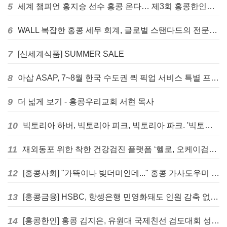
5
세계 챔피언 홍지승 선수 홍콩 온다… 제3회 홍콩한인팔씨름대회 9월 12일 개최
6
WALL 복잡한 홍콩 세무 회계, 글로벌 스탠다드의 전문가들이 답을 드립니다! - 법인설립, 회계, 감사
7
[신세계식품] SUMMER SALE
8
아삽 ASAP, 7~8월 한국 수도권 퀵 픽업 서비스 특별 프로모션 실시
9
더 넓게 보기 - 홍콩우리교회 서현 목사
10
빅토리아 하버, 빅토리아 피크, 빅토리아 파크. '빅토리아’의 이름은 어떻게 온 걸까? - [이승권 원장의 생활칼럼]
11
재외동포 위한 착한 건강검진 플랫폼 ‘헬로, 오케이검진’ 서비스 개시
12
[홍콩사회] "가뜩이나 빚더미인데..." 홍콩 가사도우미 대출 전면 금지 촉구
13
[홍콩금융] HSBC, 항셍은행 민영화돼도 인원 감축 없다... 독립 브랜드 유지
14
[홍콩한인] 홍콩 김지은, 유원대 국제친선 검도대회 성인단체전 우승