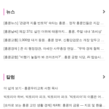
뉴스
[홍콩뉴스] '관광객 지출 반토막' 속타는 홍콩... 정작 홍콩인들은 지갑 들고 해외로?
[
[홍콩날씨] 체감 37도 살인 더위에 태풍까지... 홍콩, 주말 내내 '초비상'
[
[홍콩교통] 1,000명 대거 동원...홍콩 정부, 신황강검문소 개장 앞두고 실전 훈련 돌입
[홍콩경제 ] 존 리 행정장관, 아세안 사무총장 면담… "무역·경제 협력 한층 강화한다"
[홍콩공항] "비행기 놓칠까 봐 조마조마?"…홍콩 공항 식당, AI 탑승시간 계산해 메뉴 추천해 준다
홍
칼럼
더 넓게 보기 - 홍콩우리교회 서현 목사
빅토리아 하버, 빅토리아 피크, 빅토리아 파크. '빅토리아’의 이름은 어떻게 온 걸까? - [이승권 원장의 생활칼럼]
[숫자로 보는 홍콩 교민 생활 경제] 제4회: 홍콩의 금융 — 지표 및 환율, MPF 운영 현황