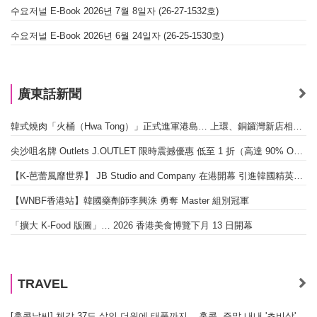
수요저널 E-Book 2026년 7월 8일자 (26-27-1532호)
수요저널 E-Book 2026년 6월 24일자 (26-25-1530호)
廣東話新聞
韓式燒肉「火桶（Hwa Tong）」正式進軍港島… 上環、銅鑼灣新店相繼開幕
尖沙咀名牌 Outlets J.OUTLET 限時震撼優惠 低至 1 折（高達 90% OFF）
【K-芭蕾風靡世界】 JB Studio and Company 在港開幕 引進韓國精英芭蕾教育系統
【WNBF香港站】韓國藥劑師李興洙 勇奪 Master 組別冠軍
「擴大 K-Food 版圖」… 2026 香港美食博覽下月 13 日開幕
TRAVEL
[홍콩날씨] 체감 37도 살인 더위에 태풍까지... 홍콩, 주말 내내 '초비상'