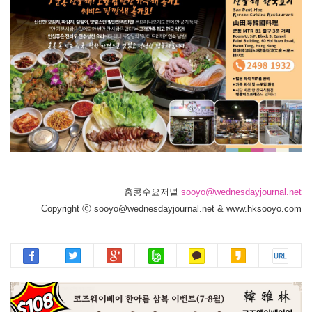
홍콩수요저널
sooyo@wednesdayjournal.net
Copyright ⓒ sooyo@wednesdayjournal.net & www.hksooyo.com