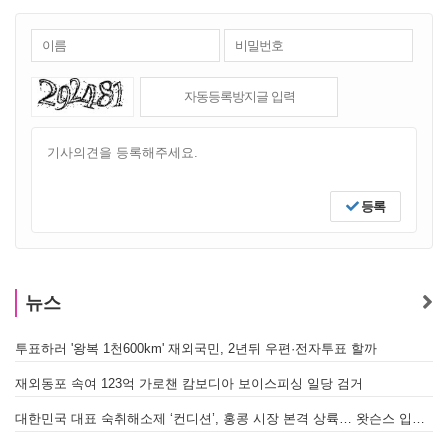
등록
뉴스
투표하러 '왕복 1천600km' 재외국민, 2년뒤 우편·전자투표 할까
[
재외동포 속여 123억 가로챈 캄보디아 보이스피싱 일당 검거
대한민국 대표 숙취해소제 ‘컨디션’, 홍콩 시장 본격 상륙… 왓슨스 입점 기념 할인 행사 진행
[