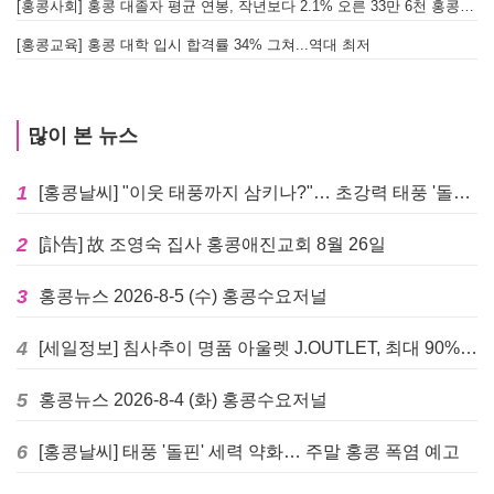
[홍콩사회] 홍콩 대졸자 평균 연봉, 작년보다 2.1% 오른 33만 6천 홍콩달러 기록
[
[홍콩교육] 홍콩 대학 입시 합격률 34% 그쳐...역대 최저
많이 본 뉴스
1
[홍콩날씨] "이웃 태풍까지 삼키나?"… 초강력 태풍 '돌핀' 세력 재확장
2
[訃告] 故 조영숙 집사 홍콩애진교회 8월 26일
3
홍콩뉴스 2026-8-5 (수) 홍콩수요저널
4
[세일정보] 침사추이 명품 아울렛 J.OUTLET, 최대 90% 빅 세일 진행
5
홍콩뉴스 2026-8-4 (화) 홍콩수요저널
6
[홍콩날씨] 태풍 '돌핀' 세력 약화… 주말 홍콩 폭염 예고