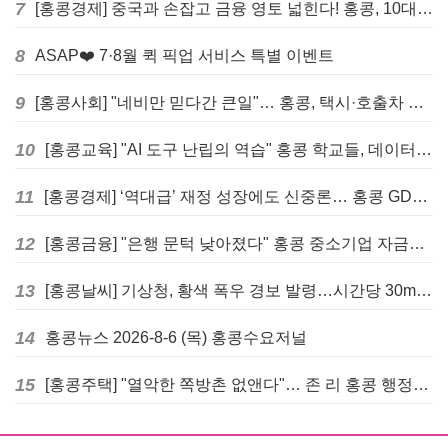
7
[홍콩경제] 중국과 손잡고 금융 영토 넓힌다! 홍콩, 10대 신규 정책 발표
8
ASAP❤️ 7·8월 퀵 픽업 서비스 특별 이벤트
9
[홍콩사회] "네비만 믿다간 큰일"… 홍콩, 택시·호출차 통합 시험 도입하며 규제 본격화
10
[홍콩교육] "AI 도구 난립의 역습" 홍콩 학교들, 데이터 고립에 교육 효과 평가 비상
11
[홍콩경제] ‘역대급’ 재정 성장에도 신중론… 홍콩 GDP 전망 상향 속 “지정학적 리스크 경계”
12
[홍콩금융] "은행 문턱 낮아졌다" 홍콩 중소기업 자금줄 숨통 트이나… HKMA "2분기 신용 조건 안정적"
13
[홍콩날씨] 기상청, 황색 폭우 경보 발령…시간당 30mm 이상 강우 예보
14
홍콩뉴스 2026-8-6 (목) 홍콩수요저널
15
[홍콩주택] "열악한 쪽방촌 없앤다"… 존 리 홍콩 행정장관, 4년 내 단계적 폐지 선언