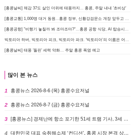
[홍콩날씨] 체감 37도 살인 더위에 태풍까지... 홍콩, 주말 내내 '초비상'
[홍콩교통] 1,000명 대거 동원...홍콩 정부, 신황강검문소 개장 앞두고 실전 훈련 돌입
[홍콩공항] "비행기 놓칠까 봐 조마조마?"…홍콩 공항 식당, AI 탑승시간 계산해 메뉴 추천해 준다
빅토리아 하버, 빅토리아 피크, 빅토리아 파크. '빅토리아’의 이름은 어떻게 온 걸까? - [이승권 원장의 생활칼럼]
[홍콩날씨] 태풍 '돌핀' 세력 약화… 주말 홍콩 폭염 예고
많이 본 뉴스
1
홍콩뉴스 2026-8-6 (목) 홍콩수요저널
2
홍콩뉴스 2026-8-7 (금) 홍콩수요저널
3
[홍콩뉴스] 경제난에 항소 포기한 51세 트램 기사, 3세 여아 치사 혐의로 '4주 감옥행'
4
대한민국 대표 숙취해소제 ‘컨디션’, 홍콩 시장 본격 상륙… 왓슨스 입점 기념 할인 행사 진행