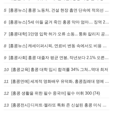
5
[홍콩뉴스] 홍콩 노동처, 건설 현장 흡연 단속에 적외선 드론 투입 검토
6
[홍콩뉴스] 5세 아들 굶겨 죽인 홍콩 악마 엄마… 징역 22년 중형 선고
7
[홍콩대학] 1만명 입학 허가 오류 소동... 퉁화 칼리지 공식 사과
8
[홍콩뉴스] 캐세이퍼시픽, 연료비 변동 속에서도 비용 절감 위한 감편 계획 없어
9
[홍콩사회] 홍콩 대졸자 평균 연봉, 작년보다 2.1% 오른 33만 6천 홍콩달러 기록
10
[홍콩교육] 홍콩 대학 입시 합격률 34% 그쳐...역대 최저
11
[홍콩연예] 세계적 영화배우 유덕화, 홍콩침례대 명예 박사 학위 받는다
12
[홍콩 생활을 위한 필수 중국어] 필수 어휘 300 (74)
13
[홍콩전시] 디저트·젤라또 특화 존 신설된 홍콩 미식 박람회 다음주 개막