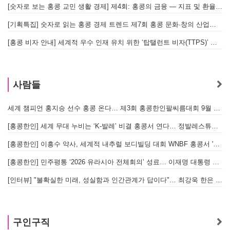
[숫자로 보는 홍콩 교민 생활 경제] 제4회: 홍콩의 금융 — 지표 및 환율, MPF 운영 현황
[기획특집] 숫자로 읽는 홍콩 경제 트렌드 제7회 홍콩 문화·창의 산업의 구조와 분야별 동향
[홍콩 비자 안내] 세계적 우수 인재 유치 위한 ‘탑탤런트 비자(TTPS)’ 주요 요건
사람들
세계 챔피언 홍지승 선수 홍콩 온다… 제3회 홍콩한인팔씨름대회 9월 12일 개최
[
[홍콩한인] 세계 무대 누비는 ‘K-발레’ 비결 홍콩서 연다… 정발레스튜디오 개원
[홍콩한인] 이흥수 약사, 세계적 내추럴 보디빌딩 대회 WNBF 홍콩서 '마스터 부문 1위' 기염
[홍콩한인] 민주평통 ‘2026 유라시아 전체회의’ 성료… 이재명 대통령 참석으로 의미 더해
[인터뷰] "불확실한 미래, 성실함과 인간관계가 답이다"… 최강욱 한은 부소장이 청소년들에게 전하는 응원
구인구직