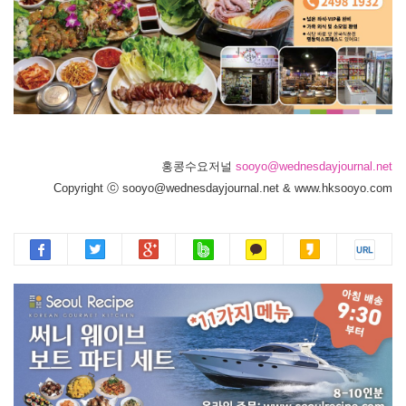
홍콩수요저널
sooyo@wednesdayjournal.net
Copyright ⓒ sooyo@wednesdayjournal.net & www.hksooyo.com