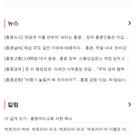
뉴스
[홍콩뉴스] '관광객 지출 반토막' 속타는 홍콩... 정작 홍콩인들은 지갑 들고 해외로?
[
[홍콩날씨] 체감 37도 살인 더위에 태풍까지... 홍콩, 주말 내내 '초비상'
[
[홍콩교통] 1,000명 대거 동원...홍콩 정부, 신황강검문소 개장 앞두고 실전 훈련 돌입
[홍콩경제 ] 존 리 행정장관, 아세안 사무총장 면담… "무역·경제 협력 한층 강화한다"
[홍콩공항] "비행기 놓칠까 봐 조마조마?"…홍콩 공항 식당, AI 탑승시간 계산해 메뉴 추천해 준다
홍
칼럼
더 넓게 보기 - 홍콩우리교회 서현 목사
빅토리아 하버, 빅토리아 피크, 빅토리아 파크. '빅토리아’의 이름은 어떻게 온 걸까? - [이승권 원장의 생활칼럼]