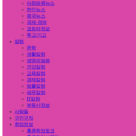
아침땅콩뉴스
한인뉴스
중국뉴스
국제·경제
코트라정보
투고/기고
칼럼
문학
생활칼럼
생명의말씀
건강칼럼
교육칼럼
경제칼럼
법률칼럼
세무칼럼
IT칼럼
부동산정보
사람들
구인구직
취업정보
홍콩취업토크