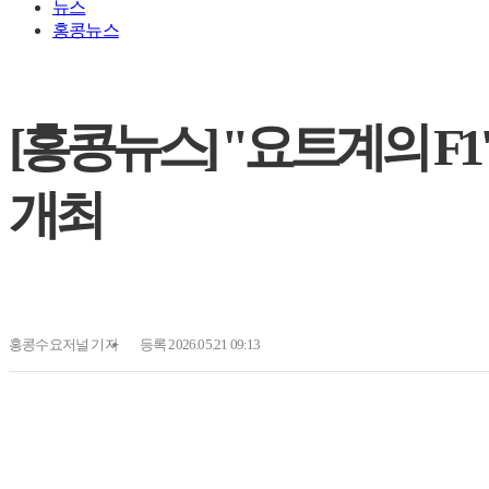
뉴스
홍콩뉴스
[홍콩뉴스] "요트계의 F
개최
홍콩수요저널
기자
등록 2026.05.21 09:13