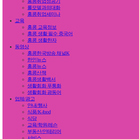
홍콩취업성공기
롤모델과의대화
홍콩취업세미나
교육
홍콩 교육정보
홍콩 생활 필수 중국어
홍콩 생활한자
동영상
홍콩한국방송 채널K
한인뉴스
홍콩뉴스
홍콩산책
홍콩생활백서
생활회화 푸통화
생활회화 광동어
업체/광고
안내/행사
식품/K-food
식당
교육/학원/레슨
부동산/인테리어
서비스