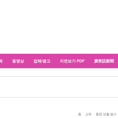
육
동영상
업체/광고
지면보기 PDF
廣東話新聞
홈
교육
홍콩 생활 필수