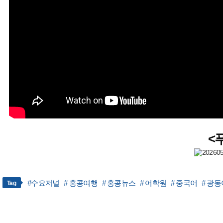
<
#수요저널
# 홍콩여행
# 홍콩뉴스
# 어학원
# 중국어
# 광동
Tag