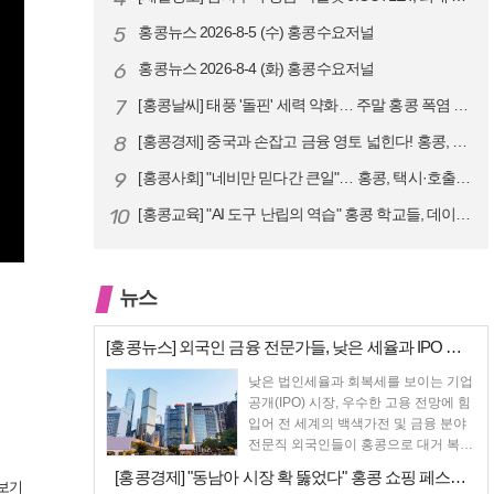
5
홍콩뉴스 2026-8-5 (수) 홍콩수요저널
6
홍콩뉴스 2026-8-4 (화) 홍콩수요저널
7
[홍콩날씨] 태풍 '돌핀' 세력 약화… 주말 홍콩 폭염 예고
8
[홍콩경제] 중국과 손잡고 금융 영토 넓힌다! 홍콩, 10대 신규 정책 …
9
[홍콩사회] "네비만 믿다간 큰일"… 홍콩, 택시·호출차 통합 시험 도입…
10
[홍콩교육] "AI 도구 난립의 역습" 홍콩 학교들, 데이터 고립에 교육…
뉴스
[홍콩뉴스] 외국인 금융 전문가들, 낮은 세율과 IPO 시장 회복에 홍콩…
낮은 법인세율과 회복세를 보이는 기업
공개(IPO) 시장, 우수한 고용 전망에 힘
입어 전 세계의 백색가전 및 금융 분야
전문직 외국인들이 홍콩으로 대거 복귀
하고 있다고 성...
[홍콩경제] "동남아 시장 확 뚫었다" 홍콩 쇼핑 페스티벌, 매출 대박 …
보기