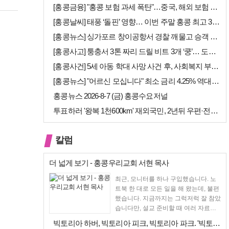
[홍콩금융] "홍콩 보험 과세 폭탄"…중국, 해외 보험 수익에 20% 세…
[홍콩날씨] 태풍 ‘돌핀’ 영향… 이번 주말 홍콩 최고 36도 폭염 비상
[홍콩뉴스] 싱가포르 창이공항서 경찰 깨물고 승객 폭행한 홍콩 모자, 결…
[홍콩사고] 퉁충서 3톤 짜리 드릴 비트 3개 ‘쿵’… 도로 파손·교통 …
[홍콩사건] 5세 아동 학대 사망 사건 후, 사회복지 부서에 내부 검토 …
[홍콩뉴스] "어르신 모십니다" 최소 금리 4.25% 역대급 혜택, 홍콩…
홍콩뉴스 2026-8-7 (금) 홍콩수요저널
투표하러 '왕복 1천600km' 재외국민, 2년뒤 우편·전자투표 할까
칼럼
더 넓게 보기 - 홍콩우리교회 서현 목사
최근, 모니터를 하나 구입했습니다. 노
트북 한 대로 모든 일을 해 왔는데, 불편
했습니다. 지금까지는 그럭저럭 잘 참았
습니다만, 설교 준비할 때 여러 자료를
펴 놓고 보다...
빅토리아 하버, 빅토리아 피크, 빅토리아 파크. '빅토리아’의 이름은 어…