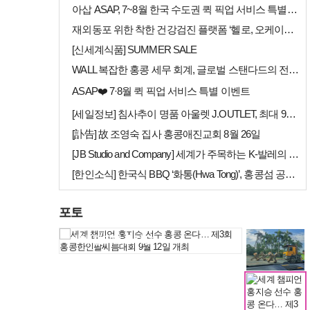
아삽 ASAP, 7~8월 한국 수도권 퀵 픽업 서비스 특별 프로모션 실시
재외동포 위한 착한 건강검진 플랫폼 ‘헬로, 오케이검진’ 서비스 개시
[신세계식품] SUMMER SALE
WALL 복잡한 홍콩 세무 회계, 글로벌 스탠다드의 전문가들이 답을 드립…
[홍콩날씨] "이웃…
ASAP❤️ 7·8월 퀵 픽업 서비스 특별 이벤트
[세일정보] 침사추이 명품 아울렛 J.OUTLET, 최대 90% 빅 세일…
[訃告] 故 조영숙 집사 홍콩애진교회 8월 26일
[JB Studio and Company] 세계가 주목하는 K-발레의 비…
[한인소식] 한국식 BBQ ‘화통(Hwa Tong)’, 홍콩섬 공략 본격…
포토
[홍콩사고] 퉁충서…
세계 챔피언 홍지승…
[홍콩날씨] "이웃…