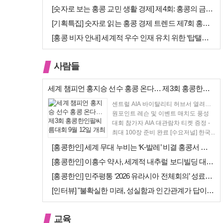
[숫자로 보는 홍콩 교민 생활 경제] 제4회: 홍콩의 금융 — 지표 및 …
[기획특집] 숫자로 읽는 홍콩 경제 트렌드 제7회 홍콩 문화·창의 산업…
[홍콩 비자 안내] 세계적 우수 인재 유치 위한 ‘탑탤런트 비자(TTPS…
사람들
세계 챔피언 홍지승 선수 홍콩 온다… 제3회 홍콩한인팔씨름대회 9월 12…
센트럴 AIA 바이탈리티 허브서 열려…
원포인트 레슨 및 이벤트 매치도 풍성
대회 참가자 AIA 대관람차 티켓 증정 -
최대 100장 준비 완료 [수요저널] 한국...
[홍콩한인] 세계 무대 누비는 ‘K-발레’ 비결 홍콩서 연다… 정발레스튜…
[홍콩한인] 이흥수 약사, 세계적 내추럴 보디빌딩 대회 WNBF 홍콩서 …
[홍콩한인] 민주평통 ‘2026 유라시아 전체회의’ 성료… 이재명 대통령…
[인터뷰] "불확실한 미래, 성실함과 인간관계가 답이다"… 최강욱 한은 …
교육