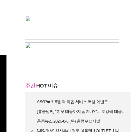
주간
HOT 이슈
ASAP❤️ 7·8월 퀵 픽업 서비스 특별 이벤트
[홍콩날씨] "이웃 태풍까지 삼키나?"… 초강력 태풍 '돌핀' 세력 재확…
홍콩뉴스 2026-8-6 (목) 홍콩수요저널
4
[세일정보] 침사추이 명품 아울렛 J.OUTLET, 최대 90% 빅 세일…