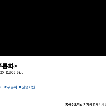
푸통화>
어
# 푸통화
# 진솔학원
홍콩수요저널
기자
의 전체기사 