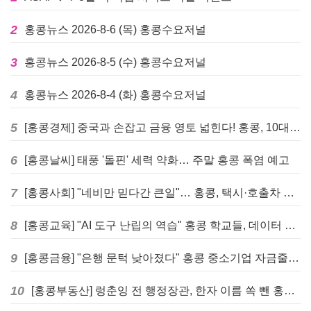
2
홍콩뉴스 2026-8-6 (목) 홍콩수요저널
3
홍콩뉴스 2026-8-5 (수) 홍콩수요저널
4
홍콩뉴스 2026-8-4 (화) 홍콩수요저널
5
[홍콩경제] 중국과 손잡고 금융 영토 넓힌다! 홍콩, 10대 신규 정책 발표
6
[홍콩날씨] 태풍 '돌핀' 세력 약화… 주말 홍콩 폭염 예고
7
[홍콩사회] "네비만 믿다간 큰일"… 홍콩, 택시·호출차 통합 시험 도입하며 규제 본격화
8
[홍콩교육] "AI 도구 난립의 역습" 홍콩 학교들, 데이터 고립에 교육 효과 평가 비상
9
[홍콩금융] "은행 문턱 낮아졌다" 홍콩 중소기업 자금줄 숨통 트이나… HKMA "2분기 신용 조건 안정적"
10
[홍콩부동산] 렁춘잉 전 행정장관, 한자 이름 쏙 뺀 홍콩 고급 아파트 단지들에 쓴소리