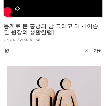
통계로 본 홍콩의 남 그리고 여 - [이승
권 원장의 생활칼럼]
기사입력 2026.05.20 12:31
가+
가-