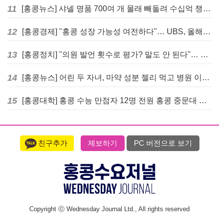
11
[홍콩뉴스] 샤넬 명품 700여 개 몰래 빼돌려 수십억 챙긴 직원 4년~7년형 선고
12
[홍콩경제] "홍콩 성장 가능성 여전하다"… UBS, 올해 홍콩 GDP 성장률 전망치 4.5%로 대폭 상향
13
[홍콩정치] "의원 발언 횟수로 평가? 말도 안 된다"… 홍콩 입법회 의장의 일침
14
[홍콩뉴스] 어린 두 자녀, 마약 성분 젤리 먹고 병원 이송… 어머니와 친척 체포
15
[홍콩대학] 홍콩 수능 만점자 12명 전원 홍콩 중문대 의대 진학
친구추가
제보하기
PC 버전으로 보기
Copyright ⓒ Wednesday Journal Ltd., All rights reserved