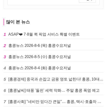
많이 본 뉴스
1
ASAP❤️ 7·8월 퀵 픽업 서비스 특별 이벤트
2
홍콩뉴스 2026-8-6 (목) 홍콩수요저널
3
홍콩뉴스 2026-8-5 (수) 홍콩수요저널
4
홍콩뉴스 2026-8-4 (화) 홍콩수요저널
5
[홍콩경제] 중국과 손잡고 금융 영토 넓힌다! 홍콩, 10대 신규 정책 발표
6
[홍콩날씨] 태풍 '돌핀' 세력 약화… 주말 홍콩 폭염 예고
7
[홍콩사회] "네비만 믿다간 큰일"… 홍콩, 택시·호출차 통합 시험 도입하며 규제 본격화