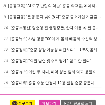
8
[홍콩교육] "AI 도구 난립의 역습" 홍콩 학교들, 데이터 고립에 교육 효과 평가 비상
9
[홍콩금융] "은행 문턱 낮아졌다" 홍콩 중소기업 자금줄 숨통 트이나… HKMA "2분기 신용 조건 안정적"
10
[홍콩부동산] 렁춘잉 전 행정장관, 한자 이름 쏙 뺀 홍콩 고급 아파트 단지들에 쓴소리
11
[홍콩뉴스] 샤넬 명품 700여 개 몰래 빼돌려 수십억 챙긴 직원 4년~7년형 선고
12
[홍콩경제] "홍콩 성장 가능성 여전하다"… UBS, 올해 홍콩 GDP 성장률 전망치 4.5%로 대폭 상향
13
[홍콩정치] "의원 발언 횟수로 평가? 말도 안 된다"… 홍콩 입법회 의장의 일침
14
[홍콩뉴스] 어린 두 자녀, 마약 성분 젤리 먹고 병원 이송… 어머니와 친척 체포
15
[홍콩대학] 홍콩 수능 만점자 12명 전원 홍콩 중문대 의대 진학
친구추가
제보하기
PC 버전으로 보기