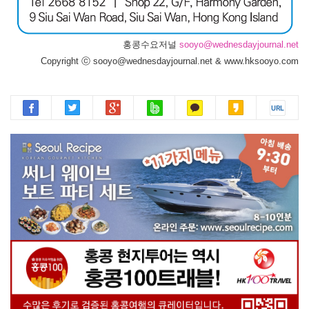
홍콩수요저널
sooyo@wednesdayjournal.net
Copyright ⓒ sooyo@wednesdayjournal.net & www.hksooyo.com