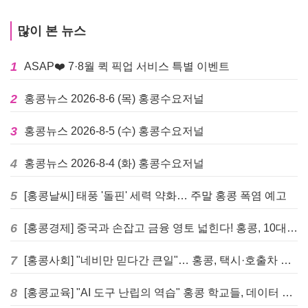
많이 본 뉴스
1
ASAP❤️ 7·8월 퀵 픽업 서비스 특별 이벤트
2
홍콩뉴스 2026-8-6 (목) 홍콩수요저널
3
홍콩뉴스 2026-8-5 (수) 홍콩수요저널
4
홍콩뉴스 2026-8-4 (화) 홍콩수요저널
5
[홍콩날씨] 태풍 '돌핀' 세력 약화… 주말 홍콩 폭염 예고
6
[홍콩경제] 중국과 손잡고 금융 영토 넓힌다! 홍콩, 10대 신규 정책 발표
7
[홍콩사회] "네비만 믿다간 큰일"… 홍콩, 택시·호출차 통합 시험 도입하며 규제 본격화
8
[홍콩교육] "AI 도구 난립의 역습" 홍콩 학교들, 데이터 고립에 교육 효과 평가 비상